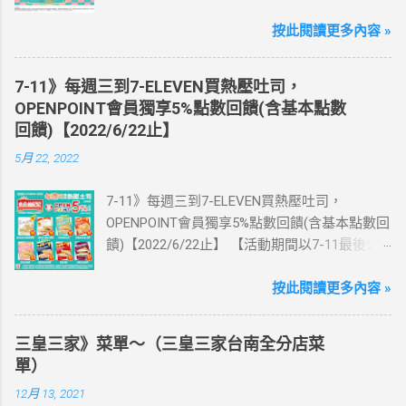
為主】 好評延長!!!! 活動期間到7-ELEVEN買出
國上網卡 方便、快速、享買一送一優惠！ > 實
按此閱讀更多內容 »
體出國上網卡：購買單項300元(含)以上方案，
送王品集團300元即享券。 (出國開通啟用後回
7-11》每週三到7-ELEVEN買熱壓吐司，
活動網站登錄 【點我登錄】 ) > eSIM出國上網
OPENPOINT會員獨享5%點數回饋(含基本點數
卡：好康升級！購買eSIM「吃到飽」方案；即
回饋)【2022/6/22止】
送同天數「吃到飽」方案。 (例：買1張日本5天
5月 22, 2022
吃到飽，即送1張日本5天吃到飽) 📣 再也不怕忘
記買上網卡啦～快跟你要出國的朋友說～速速
7-11》每週三到7-ELEVEN買熱壓吐司，
來超商買省錢又方便💰 ·活動詳情：好康優惠看
OPENPOINT會員獨享5%點數回饋(含基本點數回
這邊 【點我看好康優惠】 ·eSIM ibon 購買教學
饋)【2022/6/22止】 【活動期間以7-11最後公
【點我觀看教學】 📲 全球上網首選，速度穩
告為主】 週三光合帕尼尼主題日！
定，落地秒連上網 🌏 日、韓、東南亞、中港
111/5/4~6/22 每週三到7-ELEVEN買熱壓吐司
按此閱讀更多內容 »
澳、美國、菲律賓、歐洲、土耳其 熱門地區通
OPENPOINT會員獨享5%點數回饋(含基本點數回
通有 📲 立即取卡免等待超便利 ✈️ 180天彈性開
饋) 【販售門市查詢】
通不怕過期 🧳 一人買兩人用，享受出國網路自
三皇三家》菜單～（三皇三家台南全分店菜
https://emap.pcsc.com.tw/emap.aspx# 小編推
由~~eSIM吃到飽買一送一 eSIM適用機型： ※
單）
薦！ 丹麥鮪魚起司 多層丹麥吐司，熱壓後口感
注意：裝置支援型號可能因各區域販售而有差
12月 13, 2021
酥脆，搭配經典鮪魚起司超滿足 阜杭豆漿-蔥蛋
異，請自行確認裝置是否可使用eSIM ●用撥號