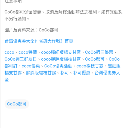
注意事項：
CoCo都可保留變更、取消及解釋活動辦法之權利，如有異動恕
不另行通知。
圖片及資料來源：CoCo都可
台灣優惠券大全》省錢大作戰》首頁
coco
、
coco特價
、
coco纖細版楊支甘露
、
CoCo週三優惠
、
CoCo週三好友日
、
coco胖胖版楊枝甘露
、
CoCo都可
、
CoCo
都可訂
、
coco優惠
、
CoCo優惠活動
、
coco楊枝甘露
、
纖細版
楊支甘露
、
胖胖版楊枝甘露
、
都可
、
都可優惠
、
台灣優惠券大
全
CoCo都可
留
言