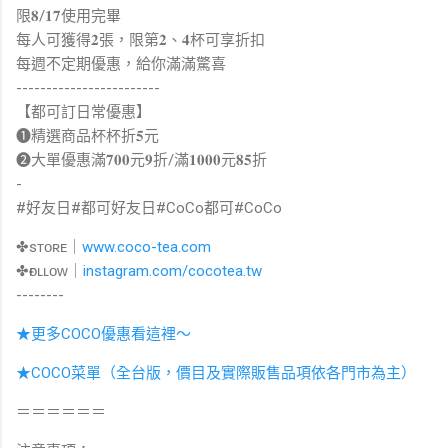
限𝟖/𝟏𝟕使用完畢
每人可獲得𝟐張，限第𝟐、𝟒杯可享折扣
每週不定期優惠，給你滿滿驚喜
------------------------
【都可訂日常優惠】
➊精選商品杯杯折𝟓元
➋大單優惠滿𝟕𝟎𝟎元𝟗折/滿𝟏𝟎𝟎𝟎元𝟖𝟓折
-
#好友日#都可好友日#CoCo都可#CoCo
✤sᴛᴏʀᴇ｜
www.coco-tea.com
✤ғᴏʟʟᴏᴡ｜
instagram.com/cocotea.tw
--------
★更多COCO優惠看這裡～
★COCO菜單（全台版，價目及實際販售品項依各門市為主）
＝＝＝＝＝＝