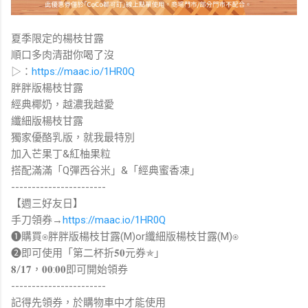
夏季限定的楊枝甘露
順口多肉清甜你喝了沒
▷：
https://maac.io/1HR0Q
胖胖版楊枝甘露
經典椰奶，越濃我越愛
纖細版楊枝甘露
獨家優酪乳版，就我最特別
加入芒果丁&紅柚果粒
搭配滿滿「Q彈西谷米」&「經典蜜香凍」
-----------------------
【週三好友日】
手刀領券→
https://maac.io/1HR0Q
➊購買⍟胖胖版楊枝甘露(M)or纖細版楊枝甘露(M)⍟
➋即可使用「第二杯折𝟓𝟎元券✯」
𝟖/𝟏𝟕，𝟎𝟎:𝟎𝟎即可開始領券
-----------------------
記得先領券，於購物車中才能使用