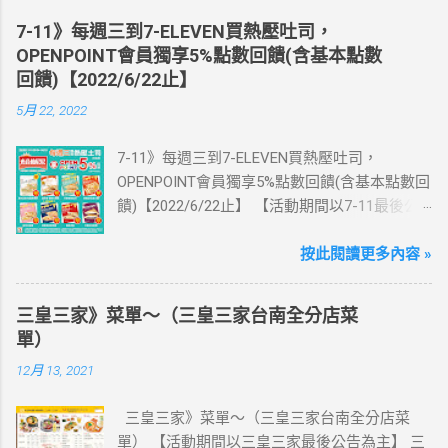
送王品集團300元即享券。 (出國開通啟用後回
7-11》每週三到7-ELEVEN買熱壓吐司，
活動網站登錄 【點我登錄】 ) > eSIM出國上網
OPENPOINT會員獨享5%點數回饋(含基本點數
卡：好康升級！購買eSIM「吃到飽」方案；即
回饋)【2022/6/22止】
送同天數「吃到飽」方案。 (例：買1張日本5天
5月 22, 2022
吃到飽，即送1張日本5天吃到飽) 📣 再也不怕忘
記買上網卡啦～快跟你要出國的朋友說～速速
7-11》每週三到7-ELEVEN買熱壓吐司，
來超商買省錢又方便💰 ·活動詳情：好康優惠看
OPENPOINT會員獨享5%點數回饋(含基本點數回
這邊 【點我看好康優惠】 ·eSIM ibon 購買教學
饋)【2022/6/22止】 【活動期間以7-11最後公
【點我觀看教學】 📲 全球上網首選，速度穩
告為主】 週三光合帕尼尼主題日！
定，落地秒連上網 🌏 日、韓、東南亞、中港
111/5/4~6/22 每週三到7-ELEVEN買熱壓吐司
按此閱讀更多內容 »
澳、美國、菲律賓、歐洲、土耳其 熱門地區通
OPENPOINT會員獨享5%點數回饋(含基本點數回
通有 📲 立即取卡免等待超便利 ✈️ 180天彈性開
饋) 【販售門市查詢】
通不怕過期 🧳 一人買兩人用，享受出國網路自
三皇三家》菜單～（三皇三家台南全分店菜
https://emap.pcsc.com.tw/emap.aspx# 小編推
由~~eSIM吃到飽買一送一 eSIM適用機型： ※
單）
薦！ 丹麥鮪魚起司 多層丹麥吐司，熱壓後口感
注意：裝置支援型號可能因各區域販售而有差
12月 13, 2021
酥脆，搭配經典鮪魚起司超滿足 阜杭豆漿-蔥蛋
異，請自行確認裝置是否可使用eSIM ●用撥號
厚燒餅 以熱壓方式復刻燒餅口感，搭配蔥蛋，
按鍵撥打「*#06#」，如出現 EID 的條碼或文
三皇三家》菜單～（三皇三家台南全分店菜
台式傳統口味~好評回購 注意事項 1.本優惠不得
字，表示您的手機支援 eSIM 功能。 ●不支援鎖
單） 【活動期間以三皇三家最後公告為主】 三
與其他優惠並行。商品數量以各門市實際可販