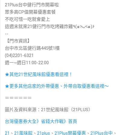
21Plus台中健行門市開幕啦
眾多高CP值開幕優惠套餐
不吃可惜一吃就會愛上
這週末就來21健行門市吃烤雞炸雞٩(๑˃̵ᴗ˂̵๑)۶
--
【門市資訊】
台中市北區健行路445號1樓
(04)2201-6321
週一~週日11:00-22:00
★其他21世紀風味館優惠看這裡！
★更多其他店家的外帶優惠、外帶自取優惠看這裡～
＝＝＝＝＝＝
圖片及資料來源：21世紀風味館（21PLUS）
台灣優惠券大全》省錢大作戰》首頁
21
、
21風味館
、
21plus
、
21Plus開幕優惠
、
21Plus台中
、