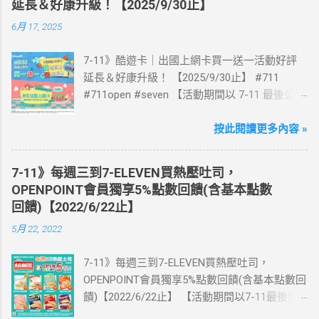
延長＆好康升級！【2025/9/30止】
6月 17, 2025
7-11》酷遊卡｜出國上網卡買一送一活動好評
延長＆好康升級！ 【2025/9/30止】 #711
#711open #seven 【活動期間以 7-11 最後公告
為主】 好評延長!!!! 活動期間到7-ELEVEN買出
國上網卡 方便、快速、享買一送一優惠！ > 實
按此閱讀更多內容 »
體出國上網卡：購買單項300元(含)以上方案，
送王品集團300元即享券。 (出國開通啟用後回
7-11》每週三到7-ELEVEN買熱壓吐司，
活動網站登錄 【點我登錄】 ) > eSIM出國上網
OPENPOINT會員獨享5%點數回饋(含基本點數
卡：好康升級！購買eSIM「吃到飽」方案；即
回饋)【2022/6/22止】
送同天數「吃到飽」方案。 (例：買1張日本5天
5月 22, 2022
吃到飽，即送1張日本5天吃到飽) 📣 再也不怕忘
記買上網卡啦～快跟你要出國的朋友說～速速
7-11》每週三到7-ELEVEN買熱壓吐司，
來超商買省錢又方便💰 ·活動詳情：好康優惠看
OPENPOINT會員獨享5%點數回饋(含基本點數回
這邊 【點我看好康優惠】 ·eSIM ibon 購買教學
饋)【2022/6/22止】 【活動期間以7-11最後公
【點我觀看教學】 📲 全球上網首選，速度穩
告為主】 週三光合帕尼尼主題日！
定，落地秒連上網 🌏 日、韓、東南亞、中港