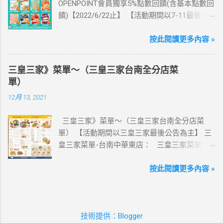
OPENPOINT會員獨享5%點數回饋(含基本點數回
這邊 【點我看好康優惠】 ·eSIM ibon 購買教學
饋)【2022/6/22止】 【活動期間以7-11最後公
【點我觀看教學】 📲 全球上網首選，速度穩
告為主】 週三光合帕尼尼主題日！
定，落地秒連上網 🌏 日、韓、東南亞、中港
111/5/4~6/22 每週三到7-ELEVEN買熱壓吐司
按此閱讀更多內容 »
澳、美國、菲律賓、歐洲、土耳其 熱門地區通
OPENPOINT會員獨享5%點數回饋(含基本點數回
通有 📲 立即取卡免等待超便利 ✈️ 180天彈性開
饋) 【販售門市查詢】
通不怕過期 🧳 一人買兩人用，享受出國網路自
三皇三家》菜單～（三皇三家台南全分店菜
https://emap.pcsc.com.tw/emap.aspx# 小編推
由~~eSIM吃到飽買一送一 eSIM適用機型： ※
單）
薦！ 丹麥鮪魚起司 多層丹麥吐司，熱壓後口感
注意：裝置支援型號可能因各區域販售而有差
12月 13, 2021
酥脆，搭配經典鮪魚起司超滿足 阜杭豆漿-蔥蛋
異，請自行確認裝置是否可使用eSIM ●用撥號
厚燒餅 以熱壓方式復刻燒餅口感，搭配蔥蛋，
按鍵撥打「*#06#」，如出現 EID 的條碼或文
三皇三家》菜單～（三皇三家台南全分店菜
台式傳統口味~好評回購 注意事項 1.本優惠不得
字，表示您的手機支援 eSIM 功能。 ●不支援鎖
單） 【活動期間以三皇三家最後公告為主】 三
與其他優惠並行。商品數量以各門市實際可販
卡機、平板、電信業者客製機、網路分享器、
皇三家菜單-台南中華東店： 三皇三家菜單-台
售數量為準。 2.活動期間OPENPOINT會員需報
中國大陸銷售的 iPhone手機。 【Apple】（執
南文化店： 三皇三家菜單-台南金華店： 三
手機號碼/出示會員條碼，或以已綁定會員之
行 iOS 12.1 或以上版本） 1.iPhone 16 以上系列
皇三家菜單-歸仁店： 三皇三家菜單-永康愛買
按此閱讀更多內容 »
icash2.0二代卡(含聯名卡)或OPEN錢包(含
2.iPhone 15 3.iPhone 14 4.iPhone 13 5.iPhone
店： 三皇三家菜單-台南大潤發店： 三皇三
icashPay)單筆全額支付指定品項，即可享
12 6.iPhone 11 7.iPhone XS Max、iPhone XS、
家菜單-台南億載店： 🛍 更多『振興券、5倍
OPENPOINT點數加贈，加贈點數計算方式依活
iPhone XR 8.iPhone SE 2、iPhone SE 3
券、振興五倍券』相關優惠活動 點這裡看！ 台
動辦法公告說明為準，插卡式icash恕不享本活
【Google】 1.Pixel 7 Pro、Pixel 7 或後續機型
技術提供：Blogger
灣優惠券大全》省錢大作戰》首頁 3皇3家 , 台
動優惠。 3.本活動不適用隨取卡、咖啡卡、商
2.Pixel 6a、Pixel 6 Pro、Pixel 6 3.Pixel 5 4.Pixel