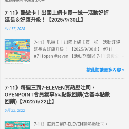
7-11》酷遊卡｜出國上網卡買一送一活動好評
延長＆好康升級！【2025/9/30止】
6月 17, 2025
7-11》酷遊卡｜出國上網卡買一送一活動好評
延長＆好康升級！ 【2025/9/30止】 #711
#711open #seven 【活動期間以 7-11 最後公告
為主】 好評延長!!!! 活動期間到7-ELEVEN買出
國上網卡 方便、快速、享買一送一優惠！ > 實
按此閱讀更多內容 »
體出國上網卡：購買單項300元(含)以上方案，
送王品集團300元即享券。 (出國開通啟用後回
7-11》每週三到7-ELEVEN買熱壓吐司，
活動網站登錄 【點我登錄】 ) > eSIM出國上網
OPENPOINT會員獨享5%點數回饋(含基本點數
卡：好康升級！購買eSIM「吃到飽」方案；即
回饋)【2022/6/22止】
送同天數「吃到飽」方案。 (例：買1張日本5天
5月 22, 2022
吃到飽，即送1張日本5天吃到飽) 📣 再也不怕忘
記買上網卡啦～快跟你要出國的朋友說～速速
7-11》每週三到7-ELEVEN買熱壓吐司，
來超商買省錢又方便💰 ·活動詳情：好康優惠看