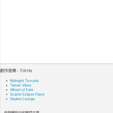
創作音樂 - TUI Hz
Midnight Toccata
Tainan Vibes
Wheel of Fate
Scarlet Eclipse Piano
Skyline Lounge
這個網誌中的熱門文章