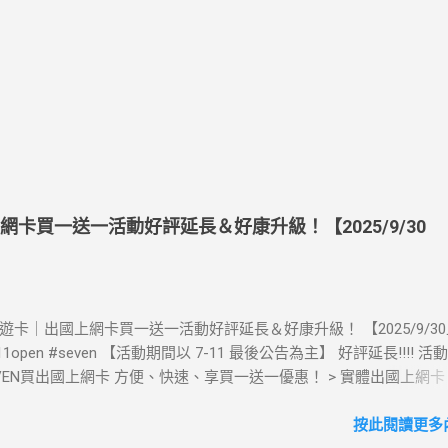
上網卡買一送一活動好評延長＆好康升級！【2025/9/30
》酷遊卡｜出國上網卡買一送一活動好評延長＆好康升級！ 【2025/9/3
711open #seven 【活動期間以 7-11 最後公告為主】 好評延長!!!! 
LEVEN買出國上網卡 方便、快速、享買一送一優惠！ > 實體出國上網
00元(含)以上方案，送王品集團300元即享券。 (出國開通啟用後回活
【點我登錄】 ) > eSIM出國上網卡：好康升級！購買eSIM「吃到飽」
按此閱讀更多內