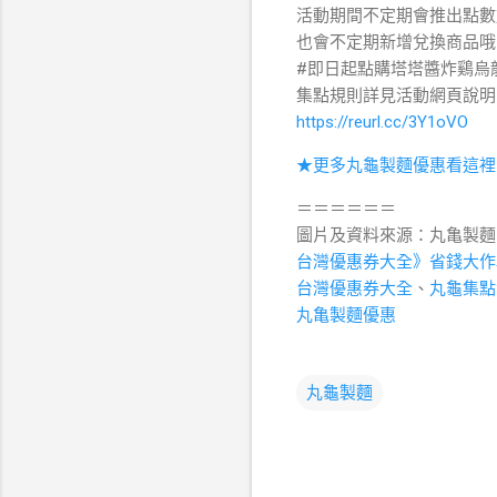
活動期間不定期會推出點數
也會不定期新增兌換商品哦!
#即日起點購塔塔醬炸鷄烏
集點規則詳見活動網頁說明
https://reurl.cc/3Y1oVO
★更多丸龜製麵優惠看這裡
＝＝＝＝＝＝
圖片及資料來源：丸亀製麵
台灣優惠券大全》省錢大作
台灣優惠券大全
、
丸龜集點
丸亀製麵優惠
丸龜製麵
留
言