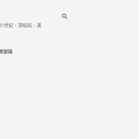
21世紀、頂呱呱、漢
獎號碼