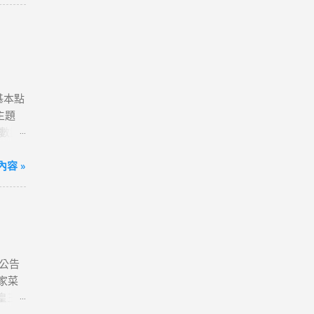
到飽)
便💰
我觀看
港澳、
80天
送一
含基本點
確認
主題
字，表
點數回
分享
# 小
超滿
容 »
ne 11
~好
ogle】
售數量
xel
定會員
laxy
項，即可
同接受本
式
公告
、雲端
家菜
商門市
皇三
-