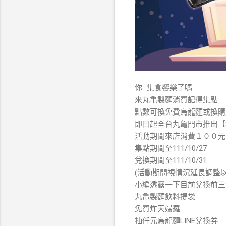
你…集食饗樂了嗎
來丸亀製麵消費記得集點
點數可換免費烏龍麵或換購
即日起全台丸亀門市推出【
活動期間來店消費１００元
集點期間至111/10/27
兌換期間至111/10/31
(活動期間視情況延長調整
小編透露一下目前兌換前三
丸亀製麵飲料提袋
免費炸天婦羅
抽仟元烏龍麵LINE兌換券