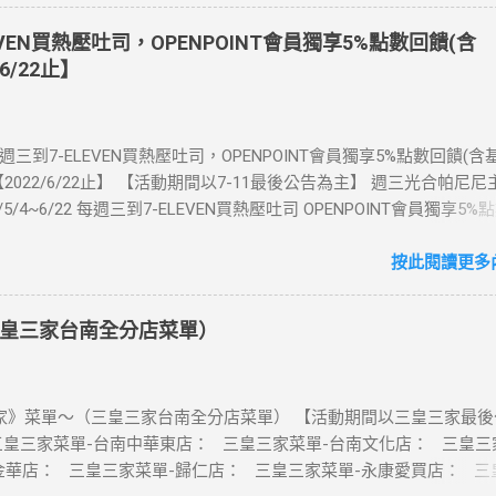
數「吃到飽」方案。 (例：買1張日本5天吃到飽，即送1張日本5天吃
也不怕忘記買上網卡啦～快跟你要出國的朋友說～速速來超商買省錢又方
EVEN買熱壓吐司，OPENPOINT會員獨享5%點數回饋(含
：好康優惠看這邊 【點我看好康優惠】 ·eSIM ibon 購買教學 【點
6/22止】
📲 全球上網首選，速度穩定，落地秒連上網 🌏 日、韓、東南亞、中
律賓、歐洲、土耳其 熱門地區通通有 📲 立即取卡免等待超便利 ✈️ 1
不怕過期 🧳 一人買兩人用，享受出國網路自由~~eSIM吃到飽買一
每週三到7-ELEVEN買熱壓吐司，OPENPOINT會員獨享5%點數回饋(
適用機型： ※注意：裝置支援型號可能因各區域販售而有差異，請自行
2022/6/22止】 【活動期間以7-11最後公告為主】 週三光合帕尼尼
可使用eSIM ●用撥號按鍵撥打「*#06#」，如出現 EID 的條碼或文
1/5/4~6/22 每週三到7-ELEVEN買熱壓吐司 OPENPOINT會員獨享5%
機支援 eSIM 功能。 ●不支援鎖卡機、平板、電信業者客製機、網路
數回饋) 【販售門市查詢】 https://emap.pcsc.com.tw/emap.aspx
陸銷售的 iPhone手機。 【Apple】（執行 iOS 12.1 或以上版本）
 丹麥鮪魚起司 多層丹麥吐司，熱壓後口感酥脆，搭配經典鮪魚起司
按此閱讀更多內
 16 以上系列 2.iPhone 15 3.iPhone 14 4.iPhone 13 5.iPhone 12 6.iPho
豆漿-蔥蛋厚燒餅 以熱壓方式復刻燒餅口感，搭配蔥蛋，台式傳統口味
e XS Max、iPhone XS、iPhone XR 8.iPhone SE 2、iPhone SE 3 【Go
注意事項 1.本優惠不得與其他優惠並行。商品數量以各門市實際可販
7 Pro、Pixel 7 或後續機型 2.Pixel 6a、Pixel 6 Pro、Pixel 6 3.Pixel 5 4.Pi
皇三家台南全分店菜單）
2.活動期間OPENPOINT會員需報手機號碼/出示會員條碼，或以已綁
Pixel 4a、Pixel 4 XL、Pixel 4 5.Pixel 3a 【Samsung】限台灣販售 1.Ga
h2.0二代卡(含聯名卡)或OPEN錢包(含icashPay)單筆全額支付指定品
p (SM-F700F) ※詳細活動辦法依富爾特公告為準。 凡參與本活動即視
NPOINT點數加贈，加贈點數計算方式依活動辦法公告說明為準，插卡
項及...
》菜單～（三皇三家台南全分店菜單） 【活動期間以三皇三家最後
h恕不享本活動優惠。 3.本活動不適用隨取卡、咖啡卡、商品卡、提貨卡
三皇三家菜單-台南中華東店： 三皇三家菜單-台南文化店： 三皇三
商品兌換券、折價券、i禮贈、退空瓶、自帶杯折扣，且僅限統一超
金華店： 三皇三家菜單-歸仁店： 三皇三家菜單-永康愛買店： 三
X-STORE及特殊店、智FUN機)，i預購/i划算/外送服務/行動隨時取/7