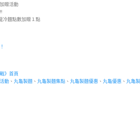
加贈活動
!
龍冷麵點數加贈１點
！
戰》首頁
活動
、
丸龜製麵
、
丸龜製麵集點
、
丸龜製麵優惠
、
丸龜優惠
、
丸亀