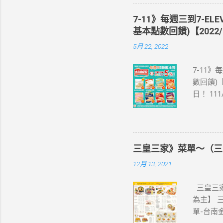
即送同天
📣 再
7-11》每週三到7-EL
·活動詳情
基本點數回饋)【2022/
教學】 
5月 22, 2022
美國、菲
彈性開通
7-11》
eSIM
數回饋)【
裝置是否
日！ 11
示您的手
饋(含基本點
器、中國大
編推薦！
1.iPhone
足 阜杭
7.iPhon
評回購 
1.Pixel 
三皇三家》菜單～（三
為準。 
4a(5G)、
12月 13, 2021
之icas
Z Fli
享OPE
活動注意事
三皇三家
icas
為主】 
開心卡、
單-台南
交易(不含