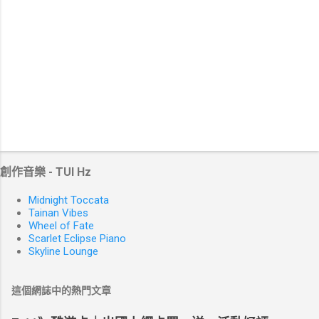
創作音樂 - TUI Hz
Midnight Toccata
Tainan Vibes
Wheel of Fate
Scarlet Eclipse Piano
Skyline Lounge
這個網誌中的熱門文章