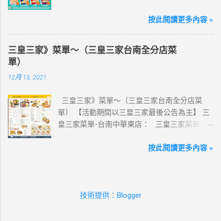
告為主】 週三光合帕尼尼主題日！
定，落地秒連上網 🌏 日、韓、東南亞、中港
111/5/4~6/22 每週三到7-ELEVEN買熱壓吐司
按此閱讀更多內容 »
澳、美國、菲律賓、歐洲、土耳其 熱門地區通
OPENPOINT會員獨享5%點數回饋(含基本點數回
通有 📲 立即取卡免等待超便利 ✈️ 180天彈性開
饋) 【販售門市查詢】
通不怕過期 🧳 一人買兩人用，享受出國網路自
三皇三家》菜單～（三皇三家台南全分店菜
https://emap.pcsc.com.tw/emap.aspx# 小編推
由~~eSIM吃到飽買一送一 eSIM適用機型： ※
單）
薦！ 丹麥鮪魚起司 多層丹麥吐司，熱壓後口感
注意：裝置支援型號可能因各區域販售而有差
12月 13, 2021
酥脆，搭配經典鮪魚起司超滿足 阜杭豆漿-蔥蛋
異，請自行確認裝置是否可使用eSIM ●用撥號
厚燒餅 以熱壓方式復刻燒餅口感，搭配蔥蛋，
按鍵撥打「*#06#」，如出現 EID 的條碼或文
三皇三家》菜單～（三皇三家台南全分店菜
台式傳統口味~好評回購 注意事項 1.本優惠不得
字，表示您的手機支援 eSIM 功能。 ●不支援鎖
單） 【活動期間以三皇三家最後公告為主】 三
與其他優惠並行。商品數量以各門市實際可販
卡機、平板、電信業者客製機、網路分享器、
皇三家菜單-台南中華東店： 三皇三家菜單-台
售數量為準。 2.活動期間OPENPOINT會員需報
中國大陸銷售的 iPhone手機。 【Apple】（執
南文化店： 三皇三家菜單-台南金華店： 三
手機號碼/出示會員條碼，或以已綁定會員之
行 iOS 12.1 或以上版本） 1.iPhone 16 以上系列
皇三家菜單-歸仁店： 三皇三家菜單-永康愛買
按此閱讀更多內容 »
icash2.0二代卡(含聯名卡)或OPEN錢包(含
2.iPhone 15 3.iPhone 14 4.iPhone 13 5.iPhone
店： 三皇三家菜單-台南大潤發店： 三皇三
icashPay)單筆全額支付指定品項，即可享
12 6.iPhone 11 7.iPhone XS Max、iPhone XS、
家菜單-台南億載店： 🛍 更多『振興券、5倍
OPENPOINT點數加贈，加贈點數計算方式依活
iPhone XR 8.iPhone SE 2、iPhone SE 3
券、振興五倍券』相關優惠活動 點這裡看！ 台
動辦法公告說明為準，插卡式icash恕不享本活
【Google】 1.Pixel 7 Pro、Pixel 7 或後續機型
技術提供：Blogger
灣優惠券大全》省錢大作戰》首頁 3皇3家 , 台
動優惠。 3.本活動不適用隨取卡、咖啡卡、商
2.Pixel 6a、Pixel 6 Pro、Pixel 6 3.Pixel 5 4.Pixel
灣優惠券大全 , 三皇三家 , 三皇三家菜單 , 三
品卡、提貨卡、雲端開心卡、商品兌換券、折
4a(5G)、Pixel 4a、Pixel 4 XL、Pixel 4 5.Pixel 3a
皇三家內用菜單 , 三皇三家台南菜單