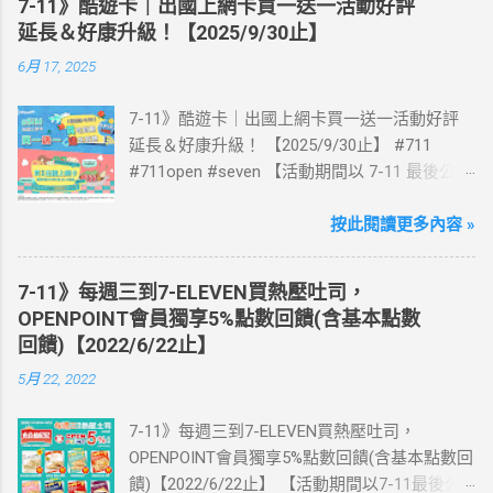
7-11》酷遊卡｜出國上網卡買一送一活動好評
延長＆好康升級！【2025/9/30止】
6月 17, 2025
7-11》酷遊卡｜出國上網卡買一送一活動好評
延長＆好康升級！ 【2025/9/30止】 #711
#711open #seven 【活動期間以 7-11 最後公告
為主】 好評延長!!!! 活動期間到7-ELEVEN買出
國上網卡 方便、快速、享買一送一優惠！ > 實
按此閱讀更多內容 »
體出國上網卡：購買單項300元(含)以上方案，
送王品集團300元即享券。 (出國開通啟用後回
7-11》每週三到7-ELEVEN買熱壓吐司，
活動網站登錄 【點我登錄】 ) > eSIM出國上網
OPENPOINT會員獨享5%點數回饋(含基本點數
卡：好康升級！購買eSIM「吃到飽」方案；即
回饋)【2022/6/22止】
送同天數「吃到飽」方案。 (例：買1張日本5天
5月 22, 2022
吃到飽，即送1張日本5天吃到飽) 📣 再也不怕忘
記買上網卡啦～快跟你要出國的朋友說～速速
7-11》每週三到7-ELEVEN買熱壓吐司，
來超商買省錢又方便💰 ·活動詳情：好康優惠看
OPENPOINT會員獨享5%點數回饋(含基本點數回
這邊 【點我看好康優惠】 ·eSIM ibon 購買教學
饋)【2022/6/22止】 【活動期間以7-11最後公
【點我觀看教學】 📲 全球上網首選，速度穩