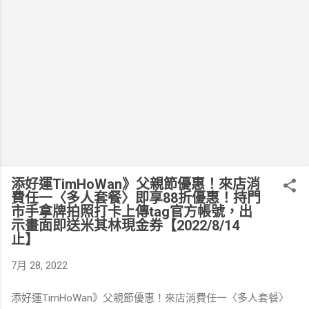
添好運TimHoWan》父親節優惠！來店消
費任一〈多人套餐〉即享88折優惠⁣⁣⁣⁣⁣⁣⁣！持門
市手拿牌拍照打卡上傳tag官方帳號⁣⁣⁣⁣⁣⁣⁣，出
示畫面即送米其林現金券【2022/8/14
止】
7月 28, 2022
添好運TimHoWan》父親節優惠！來店消費任一〈多人套餐〉