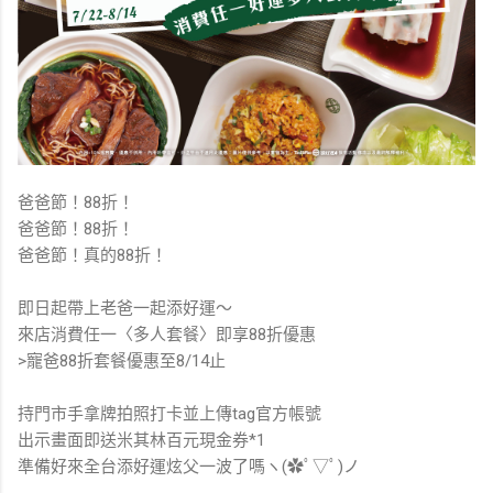
爸爸節！88折！⁣⁣⁣⁣⁣⁣⁣
爸爸節！88折！⁣⁣⁣⁣⁣⁣⁣
爸爸節！真的88折！⁣⁣⁣⁣⁣⁣⁣
即日起帶上老爸一起添好運～⁣⁣⁣⁣⁣⁣⁣
來店消費任一〈多人套餐〉即享88折優惠⁣⁣⁣⁣⁣⁣⁣
>寵爸88折套餐優惠至8/14止⁣⁣⁣⁣⁣⁣⁣
持門市手拿牌拍照打卡並上傳tag官方帳號⁣⁣⁣⁣⁣⁣⁣
出示畫面即送米其林百元現金券*1⁣⁣⁣⁣⁣⁣⁣
準備好來全台添好運炫父一波了嗎ヽ(✿ﾟ▽ﾟ)ノ⁣⁣⁣⁣⁣⁣⁣