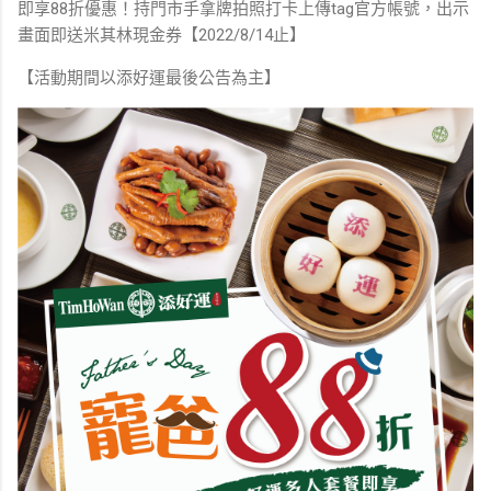
即享88折優惠⁣⁣⁣⁣⁣⁣⁣！持門市手拿牌拍照打卡上傳tag官方帳號⁣⁣⁣⁣⁣⁣⁣，出示
畫面即送米其林現金券【2022/8/14止】
⁣⁣⁣⁣⁣⁣⁣⁣⁣⁣⁣⁣⁣⁣⁣【活動期間以添好運最後公告為主】