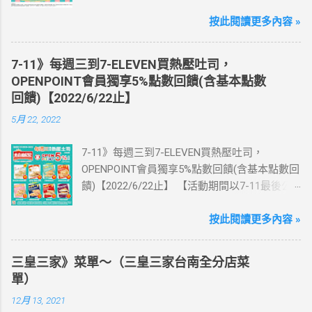
為主】 好評延長!!!! 活動期間到7-ELEVEN買出
國上網卡 方便、快速、享買一送一優惠！ > 實
按此閱讀更多內容 »
體出國上網卡：購買單項300元(含)以上方案，
送王品集團300元即享券。 (出國開通啟用後回
7-11》每週三到7-ELEVEN買熱壓吐司，
活動網站登錄 【點我登錄】 ) > eSIM出國上網
OPENPOINT會員獨享5%點數回饋(含基本點數
卡：好康升級！購買eSIM「吃到飽」方案；即
回饋)【2022/6/22止】
送同天數「吃到飽」方案。 (例：買1張日本5天
5月 22, 2022
吃到飽，即送1張日本5天吃到飽) 📣 再也不怕忘
記買上網卡啦～快跟你要出國的朋友說～速速
7-11》每週三到7-ELEVEN買熱壓吐司，
來超商買省錢又方便💰 ·活動詳情：好康優惠看
OPENPOINT會員獨享5%點數回饋(含基本點數回
這邊 【點我看好康優惠】 ·eSIM ibon 購買教學
饋)【2022/6/22止】 【活動期間以7-11最後公
【點我觀看教學】 📲 全球上網首選，速度穩
告為主】 週三光合帕尼尼主題日！
定，落地秒連上網 🌏 日、韓、東南亞、中港
111/5/4~6/22 每週三到7-ELEVEN買熱壓吐司
按此閱讀更多內容 »
澳、美國、菲律賓、歐洲、土耳其 熱門地區通
OPENPOINT會員獨享5%點數回饋(含基本點數回
通有 📲 立即取卡免等待超便利 ✈️ 180天彈性開
饋) 【販售門市查詢】
通不怕過期 🧳 一人買兩人用，享受出國網路自
三皇三家》菜單～（三皇三家台南全分店菜
https://emap.pcsc.com.tw/emap.aspx# 小編推
由~~eSIM吃到飽買一送一 eSIM適用機型： ※
單）
薦！ 丹麥鮪魚起司 多層丹麥吐司，熱壓後口感
注意：裝置支援型號可能因各區域販售而有差
12月 13, 2021
酥脆，搭配經典鮪魚起司超滿足 阜杭豆漿-蔥蛋
異，請自行確認裝置是否可使用eSIM ●用撥號