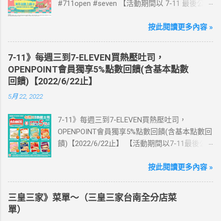
#711open #seven 【活動期間以 7-11 最後公告
為主】 好評延長!!!! 活動期間到7-ELEVEN買出
國上網卡 方便、快速、享買一送一優惠！ > 實
按此閱讀更多內容 »
體出國上網卡：購買單項300元(含)以上方案，
送王品集團300元即享券。 (出國開通啟用後回
7-11》每週三到7-ELEVEN買熱壓吐司，
活動網站登錄 【點我登錄】 ) > eSIM出國上網
OPENPOINT會員獨享5%點數回饋(含基本點數
卡：好康升級！購買eSIM「吃到飽」方案；即
回饋)【2022/6/22止】
送同天數「吃到飽」方案。 (例：買1張日本5天
5月 22, 2022
吃到飽，即送1張日本5天吃到飽) 📣 再也不怕忘
記買上網卡啦～快跟你要出國的朋友說～速速
7-11》每週三到7-ELEVEN買熱壓吐司，
來超商買省錢又方便💰 ·活動詳情：好康優惠看
OPENPOINT會員獨享5%點數回饋(含基本點數回
這邊 【點我看好康優惠】 ·eSIM ibon 購買教學
饋)【2022/6/22止】 【活動期間以7-11最後公
【點我觀看教學】 📲 全球上網首選，速度穩
告為主】 週三光合帕尼尼主題日！
定，落地秒連上網 🌏 日、韓、東南亞、中港
111/5/4~6/22 每週三到7-ELEVEN買熱壓吐司
按此閱讀更多內容 »
澳、美國、菲律賓、歐洲、土耳其 熱門地區通
OPENPOINT會員獨享5%點數回饋(含基本點數回
通有 📲 立即取卡免等待超便利 ✈️ 180天彈性開
饋) 【販售門市查詢】
通不怕過期 🧳 一人買兩人用，享受出國網路自
三皇三家》菜單～（三皇三家台南全分店菜
https://emap.pcsc.com.tw/emap.aspx# 小編推
由~~eSIM吃到飽買一送一 eSIM適用機型： ※
單）
薦！ 丹麥鮪魚起司 多層丹麥吐司，熱壓後口感
注意：裝置支援型號可能因各區域販售而有差