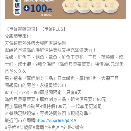
【爭鮮迴轉壽司】【爭鮮PLUS】
父親節我來付
天氣這麼熱外帶大餐回家最快樂
獻給爸爸滿滿的海鮮涼快美味又補充滿滿活力！
赤蝦、鮭魚子、鮪魚、章魚、鮭魚干貝花、干貝、蒲燒鰻、起
士鮭、起士蝦，9種全海鮮『滿鮮貝貝豪華宴』特價880元就愛
爸爸久久久
另外還有『厚鮮刺身三品』日本鰤魚、厚切鮭魚、大顆干貝，
讓親像山的阿爸，永遠勇猛如山
8/1(一)~8/8(一)88節期間限定！只有8天
滿鮮貝貝豪華宴＋厚鮮刺身三品，組合價只要1180元
再加購扇貝茶碗蒸4個特價100元，一起享用更滿足！
※餐點現點現做，等候時間依門市現場為準。
最近門市立即購
https://supr.link/jiCKA
#爭鮮#父親節#壽司#生魚片#外帶#餐盒