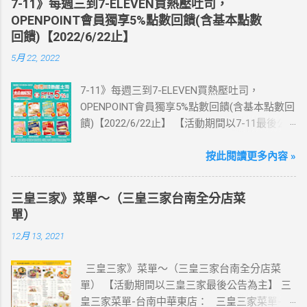
7-11》每週三到7-ELEVEN買熱壓吐司，
活動網站登錄 【點我登錄】 ) > eSIM出國上網
OPENPOINT會員獨享5%點數回饋(含基本點數
卡：好康升級！購買eSIM「吃到飽」方案；即
回饋)【2022/6/22止】
送同天數「吃到飽」方案。 (例：買1張日本5天
5月 22, 2022
吃到飽，即送1張日本5天吃到飽) 📣 再也不怕忘
記買上網卡啦～快跟你要出國的朋友說～速速
7-11》每週三到7-ELEVEN買熱壓吐司，
來超商買省錢又方便💰 ·活動詳情：好康優惠看
OPENPOINT會員獨享5%點數回饋(含基本點數回
這邊 【點我看好康優惠】 ·eSIM ibon 購買教學
饋)【2022/6/22止】 【活動期間以7-11最後公
【點我觀看教學】 📲 全球上網首選，速度穩
告為主】 週三光合帕尼尼主題日！
定，落地秒連上網 🌏 日、韓、東南亞、中港
111/5/4~6/22 每週三到7-ELEVEN買熱壓吐司
按此閱讀更多內容 »
澳、美國、菲律賓、歐洲、土耳其 熱門地區通
OPENPOINT會員獨享5%點數回饋(含基本點數回
通有 📲 立即取卡免等待超便利 ✈️ 180天彈性開
饋) 【販售門市查詢】
通不怕過期 🧳 一人買兩人用，享受出國網路自
三皇三家》菜單～（三皇三家台南全分店菜
https://emap.pcsc.com.tw/emap.aspx# 小編推
由~~eSIM吃到飽買一送一 eSIM適用機型： ※
單）
薦！ 丹麥鮪魚起司 多層丹麥吐司，熱壓後口感
注意：裝置支援型號可能因各區域販售而有差
12月 13, 2021
酥脆，搭配經典鮪魚起司超滿足 阜杭豆漿-蔥蛋
異，請自行確認裝置是否可使用eSIM ●用撥號
厚燒餅 以熱壓方式復刻燒餅口感，搭配蔥蛋，
按鍵撥打「*#06#」，如出現 EID 的條碼或文
三皇三家》菜單～（三皇三家台南全分店菜
台式傳統口味~好評回購 注意事項 1.本優惠不得
字，表示您的手機支援 eSIM 功能。 ●不支援鎖
單） 【活動期間以三皇三家最後公告為主】 三
與其他優惠並行。商品數量以各門市實際可販
卡機、平板、電信業者客製機、網路分享器、
皇三家菜單-台南中華東店： 三皇三家菜單-台
售數量為準。 2.活動期間OPENPOINT會員需報
中國大陸銷售的 iPhone手機。 【Apple】（執