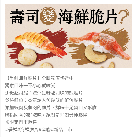
【爭鮮海鮮脆片】全聯獨家熱賣中
獨家口味一不小心就嗑光
焦糖起司蝦：濃郁焦糖起司味的蝦脆片
炙燒鮭魚：香氣誘人炙燒味的鮭魚脆片
添加蝦肉及魚肉的脆片，鮮味十足爽口又酥脆
吮指回香的好滋味，絕對是追劇最佳夥伴
※限定門市販售
#爭鮮#海鮮脆片#全聯#新品上市