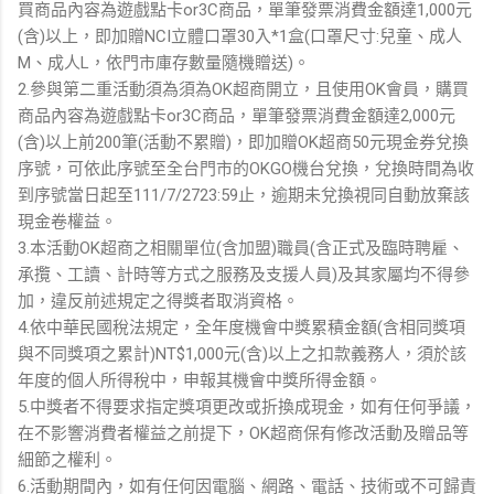
買商品內容為遊戲點卡or3C商品，單筆發票消費金額達1,000元
(含)以上，即加贈NCI立體口罩30入*1盒(口罩尺寸:兒童、成人
M、成人L，依門市庫存數量隨機贈送)。
2.參與第二重活動須為須為OK超商開立，且使用OK會員，購買
商品內容為遊戲點卡or3C商品，單筆發票消費金額達2,000元
(含)以上前200筆(活動不累贈)，即加贈OK超商50元現金券兌換
序號，可依此序號至全台門市的OKGO機台兌換，兌換時間為收
到序號當日起至111/7/2723:59止，逾期未兌換視同自動放棄該
現金卷權益。
3.本活動OK超商之相關單位(含加盟)職員(含正式及臨時聘雇、
承攬、工讀、計時等方式之服務及支援人員)及其家屬均不得參
加，違反前述規定之得獎者取消資格。
4.依中華民國稅法規定，全年度機會中獎累積金額(含相同獎項
與不同獎項之累計)NT$1,000元(含)以上之扣款義務人，須於該
年度的個人所得稅中，申報其機會中獎所得金額。
5.中獎者不得要求指定獎項更改或折換成現金，如有任何爭議，
在不影響消費者權益之前提下，OK超商保有修改活動及贈品等
細節之權利。
6.活動期間內，如有任何因電腦、網路、電話、技術或不可歸責