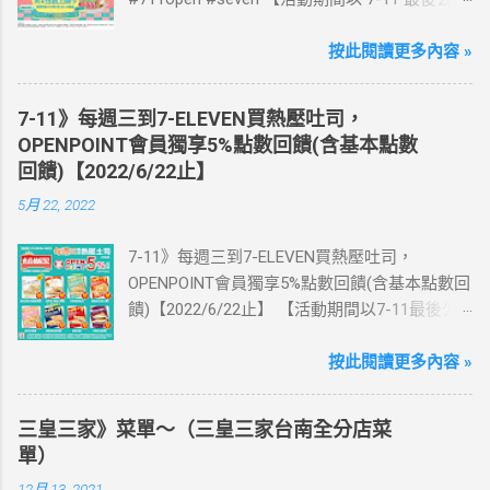
為主】 好評延長!!!! 活動期間到7-ELEVEN買出
國上網卡 方便、快速、享買一送一優惠！ > 實
按此閱讀更多內容 »
體出國上網卡：購買單項300元(含)以上方案，
送王品集團300元即享券。 (出國開通啟用後回
7-11》每週三到7-ELEVEN買熱壓吐司，
活動網站登錄 【點我登錄】 ) > eSIM出國上網
OPENPOINT會員獨享5%點數回饋(含基本點數
卡：好康升級！購買eSIM「吃到飽」方案；即
回饋)【2022/6/22止】
送同天數「吃到飽」方案。 (例：買1張日本5天
5月 22, 2022
吃到飽，即送1張日本5天吃到飽) 📣 再也不怕忘
記買上網卡啦～快跟你要出國的朋友說～速速
7-11》每週三到7-ELEVEN買熱壓吐司，
來超商買省錢又方便💰 ·活動詳情：好康優惠看
OPENPOINT會員獨享5%點數回饋(含基本點數回
這邊 【點我看好康優惠】 ·eSIM ibon 購買教學
饋)【2022/6/22止】 【活動期間以7-11最後公
【點我觀看教學】 📲 全球上網首選，速度穩
告為主】 週三光合帕尼尼主題日！
定，落地秒連上網 🌏 日、韓、東南亞、中港
111/5/4~6/22 每週三到7-ELEVEN買熱壓吐司
按此閱讀更多內容 »
澳、美國、菲律賓、歐洲、土耳其 熱門地區通
OPENPOINT會員獨享5%點數回饋(含基本點數回
通有 📲 立即取卡免等待超便利 ✈️ 180天彈性開
饋) 【販售門市查詢】
通不怕過期 🧳 一人買兩人用，享受出國網路自
三皇三家》菜單～（三皇三家台南全分店菜
https://emap.pcsc.com.tw/emap.aspx# 小編推
由~~eSIM吃到飽買一送一 eSIM適用機型： ※
單）
薦！ 丹麥鮪魚起司 多層丹麥吐司，熱壓後口感
注意：裝置支援型號可能因各區域販售而有差
12月 13, 2021