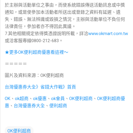
於主辦與活動單位之事由，而使系統錯誤傳送活動訊息或中獎
通知，或是使參加本活動者所送出或登錄之資料有延遲、遺
失、錯誤、無法辨識或毀損之情況，主辦與活動單位不負任何
法律責任，參加者亦不得因此異議。
7.其他相關規定依得獎憑證說明所載，詳洽
www.okmart.com.tw
或洽客服專線0800-212-683。
★更多OK便利超商優惠看這裡～
＝＝＝＝＝
圖片及資料來源：OK便利超商
台灣優惠券大全》省錢大作戰》首頁
OK
、
ok超商
、
ok優惠
、
ok會員
、
OK便利超商
、
OK便利超商優
惠
、
台灣優惠券大全
、
便利超商
OK便利超商