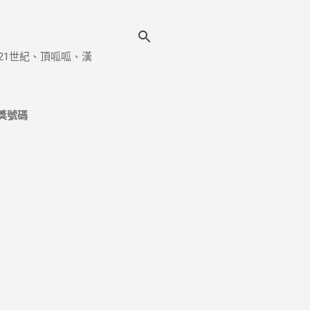
21世紀、頂呱呱、漢
獎號碼