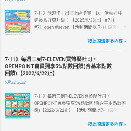
7-11》酷遊卡｜出國上網卡買一送一活動好評
延長＆好康升級！ 【2025/9/30止】 #711
#711open #seven 【活動期間以 7-11 最後公告
為主】 好評延長!!!! 活動期間到7-ELEVEN買出
國上網卡 方便、快速、享買一送一優惠！ > 實
按此閱讀更多內容 »
體出國上網卡：購買單項300元(含)以上方案，
送王品集團300元即享券。 (出國開通啟用後回
7-11》每週三到7-ELEVEN買熱壓吐司，
活動網站登錄 【點我登錄】 ) > eSIM出國上網
OPENPOINT會員獨享5%點數回饋(含基本點數
卡：好康升級！購買eSIM「吃到飽」方案；即
回饋)【2022/6/22止】
送同天數「吃到飽」方案。 (例：買1張日本5天
5月 22, 2022
吃到飽，即送1張日本5天吃到飽) 📣 再也不怕忘
記買上網卡啦～快跟你要出國的朋友說～速速
7-11》每週三到7-ELEVEN買熱壓吐司，
來超商買省錢又方便💰 ·活動詳情：好康優惠看
OPENPOINT會員獨享5%點數回饋(含基本點數回
這邊 【點我看好康優惠】 ·eSIM ibon 購買教學
饋)【2022/6/22止】 【活動期間以7-11最後公
【點我觀看教學】 📲 全球上網首選，速度穩
告為主】 週三光合帕尼尼主題日！
定，落地秒連上網 🌏 日、韓、東南亞、中港
111/5/4~6/22 每週三到7-ELEVEN買熱壓吐司
按此閱讀更多內容 »
澳、美國、菲律賓、歐洲、土耳其 熱門地區通