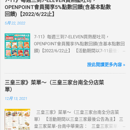
7-11》每週三到7-ELEVEN買熱壓吐司，
活動網站登錄 【點我登錄】 ) > eSIM出國上網
OPENPOINT會員獨享5%點數回饋(含基本點數
卡：好康升級！購買eSIM「吃到飽」方案；即
回饋)【2022/6/22止】
送同天數「吃到飽」方案。 (例：買1張日本5天
5月 22, 2022
吃到飽，即送1張日本5天吃到飽) 📣 再也不怕忘
記買上網卡啦～快跟你要出國的朋友說～速速
7-11》每週三到7-ELEVEN買熱壓吐司，
來超商買省錢又方便💰 ·活動詳情：好康優惠看
OPENPOINT會員獨享5%點數回饋(含基本點數回
這邊 【點我看好康優惠】 ·eSIM ibon 購買教學
饋)【2022/6/22止】 【活動期間以7-11最後公
【點我觀看教學】 📲 全球上網首選，速度穩
告為主】 週三光合帕尼尼主題日！
定，落地秒連上網 🌏 日、韓、東南亞、中港
111/5/4~6/22 每週三到7-ELEVEN買熱壓吐司
按此閱讀更多內容 »
澳、美國、菲律賓、歐洲、土耳其 熱門地區通
OPENPOINT會員獨享5%點數回饋(含基本點數回
通有 📲 立即取卡免等待超便利 ✈️ 180天彈性開
饋) 【販售門市查詢】
通不怕過期 🧳 一人買兩人用，享受出國網路自
三皇三家》菜單～（三皇三家台南全分店菜
https://emap.pcsc.com.tw/emap.aspx# 小編推
由~~eSIM吃到飽買一送一 eSIM適用機型： ※
單）
薦！ 丹麥鮪魚起司 多層丹麥吐司，熱壓後口感
注意：裝置支援型號可能因各區域販售而有差
12月 13, 2021
酥脆，搭配經典鮪魚起司超滿足 阜杭豆漿-蔥蛋
異，請自行確認裝置是否可使用eSIM ●用撥號
厚燒餅 以熱壓方式復刻燒餅口感，搭配蔥蛋，
按鍵撥打「*#06#」，如出現 EID 的條碼或文
三皇三家》菜單～（三皇三家台南全分店菜
台式傳統口味~好評回購 注意事項 1.本優惠不得
字，表示您的手機支援 eSIM 功能。 ●不支援鎖
單） 【活動期間以三皇三家最後公告為主】 三
與其他優惠並行。商品數量以各門市實際可販
卡機、平板、電信業者客製機、網路分享器、
皇三家菜單-台南中華東店： 三皇三家菜單-台
售數量為準。 2.活動期間OPENPOINT會員需報
中國大陸銷售的 iPhone手機。 【Apple】（執