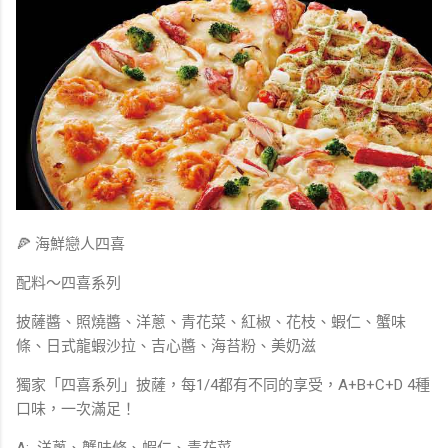
🍕 海鮮戀人四喜
配料～四喜系列
披薩醬、照燒醬、洋蔥、青花菜、紅椒、花枝、蝦仁、蟹味
條、日式龍蝦沙拉、吉心醬、海苔粉、美奶滋
獨家「四喜系列」披薩，每1/4都有不同的享受，A+B+C+D 4種
口味，一次滿足！