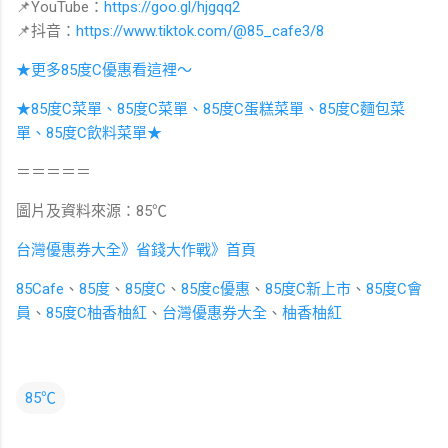
📌YouTube：
https://goo.gl/hjgqq2
📌抖音：
https://www.tiktok.com/@85_cafe3/8
★更多85度C優惠看這裡～
★85度C菜單、85度C菜單、85度C蛋糕菜單、85度C麵包菜
單、85度C飲料菜單★
＝＝＝＝＝
圖片及資料來源：85℃
台灣優惠券大全》省錢大作戰》首頁
85Cafe
、
85度
、
85度C
、
85度c優惠
、
85度C新上市
、
85度C會
員
、
85度C柚香柚紅
、
台灣優惠券大全
、
柚香柚紅
85℃
留