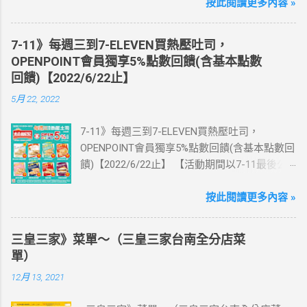
國上網卡 方便、快速、享買一送一優惠！ > 實
按此閱讀更多內容 »
體出國上網卡：購買單項300元(含)以上方案，
送王品集團300元即享券。 (出國開通啟用後回
7-11》每週三到7-ELEVEN買熱壓吐司，
活動網站登錄 【點我登錄】 ) > eSIM出國上網
OPENPOINT會員獨享5%點數回饋(含基本點數
卡：好康升級！購買eSIM「吃到飽」方案；即
回饋)【2022/6/22止】
送同天數「吃到飽」方案。 (例：買1張日本5天
5月 22, 2022
吃到飽，即送1張日本5天吃到飽) 📣 再也不怕忘
記買上網卡啦～快跟你要出國的朋友說～速速
7-11》每週三到7-ELEVEN買熱壓吐司，
來超商買省錢又方便💰 ·活動詳情：好康優惠看
OPENPOINT會員獨享5%點數回饋(含基本點數回
這邊 【點我看好康優惠】 ·eSIM ibon 購買教學
饋)【2022/6/22止】 【活動期間以7-11最後公
【點我觀看教學】 📲 全球上網首選，速度穩
告為主】 週三光合帕尼尼主題日！
定，落地秒連上網 🌏 日、韓、東南亞、中港
111/5/4~6/22 每週三到7-ELEVEN買熱壓吐司
按此閱讀更多內容 »
澳、美國、菲律賓、歐洲、土耳其 熱門地區通
OPENPOINT會員獨享5%點數回饋(含基本點數回
通有 📲 立即取卡免等待超便利 ✈️ 180天彈性開
饋) 【販售門市查詢】
通不怕過期 🧳 一人買兩人用，享受出國網路自
三皇三家》菜單～（三皇三家台南全分店菜
https://emap.pcsc.com.tw/emap.aspx# 小編推
由~~eSIM吃到飽買一送一 eSIM適用機型： ※
單）
薦！ 丹麥鮪魚起司 多層丹麥吐司，熱壓後口感
注意：裝置支援型號可能因各區域販售而有差
12月 13, 2021
酥脆，搭配經典鮪魚起司超滿足 阜杭豆漿-蔥蛋
異，請自行確認裝置是否可使用eSIM ●用撥號
厚燒餅 以熱壓方式復刻燒餅口感，搭配蔥蛋，
按鍵撥打「*#06#」，如出現 EID 的條碼或文