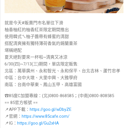
就是今天#販賣門市名單往下滑
柚香柚紅的柚香紅茶限定期間推出
使用韓式ㄟ柚子醬帶有蜂蜜的清甜
搭配清爽擁有獨特薄荷香氣的錫蘭重茶
堪稱絕配
夏天絕對要來一杯啦~清爽又冰涼
6/30(四)~7/13(三)期間，單店限定販售:
北區：萬華廣州、永和智光、永和保平、台北吉林、蘆竹忠孝
中區：台中大墩、大里中興、大雅學府
南區：台南中華東、鳳山五甲、高雄富國
☎85度C加盟專線：(北)0800-868585；(中南)0800-808585
== 85官方帳號 ==
📌APP下載：
https://goo.gl/wDbyZE
📌官網：
https://www.85cafe.com/
📌IG：
https://goo.gl/Gu2xHA