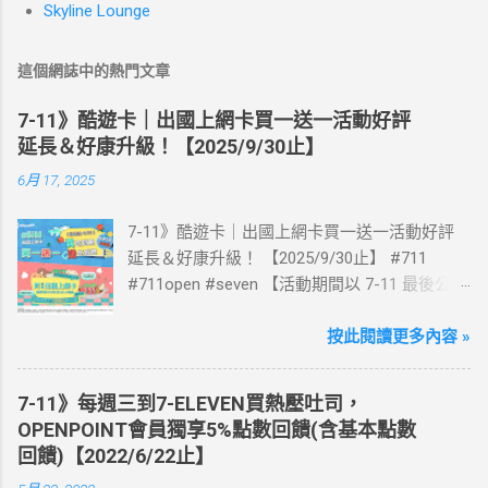
Skyline Lounge
這個網誌中的熱門文章
7-11》酷遊卡｜出國上網卡買一送一活動好評
延長＆好康升級！【2025/9/30止】
6月 17, 2025
7-11》酷遊卡｜出國上網卡買一送一活動好評
延長＆好康升級！ 【2025/9/30止】 #711
#711open #seven 【活動期間以 7-11 最後公告
為主】 好評延長!!!! 活動期間到7-ELEVEN買出
國上網卡 方便、快速、享買一送一優惠！ > 實
按此閱讀更多內容 »
體出國上網卡：購買單項300元(含)以上方案，
送王品集團300元即享券。 (出國開通啟用後回
7-11》每週三到7-ELEVEN買熱壓吐司，
活動網站登錄 【點我登錄】 ) > eSIM出國上網
OPENPOINT會員獨享5%點數回饋(含基本點數
卡：好康升級！購買eSIM「吃到飽」方案；即
回饋)【2022/6/22止】
送同天數「吃到飽」方案。 (例：買1張日本5天