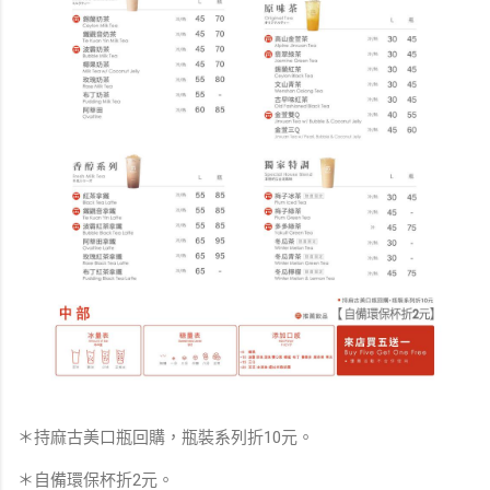
＊持麻古美口瓶回購，瓶裝系列折10元。
＊自備環保杯折2元。