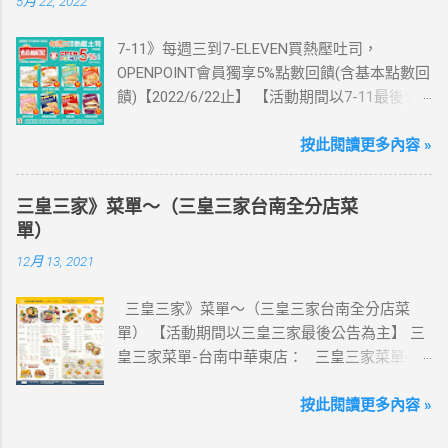
5月 22, 2022
吃到飽，即送1張日本5天吃到飽) 📣 再也不怕忘
記買上網卡啦～快跟你要出國的朋友說～速速
7-11》每週三到7-ELEVEN買熱壓吐司，
來超商買省錢又方便💰 ·活動詳情：好康優惠看
OPENPOINT會員獨享5%點數回饋(含基本點數回
這邊 【點我看好康優惠】 ·eSIM ibon 購買教學
饋)【2022/6/22止】 【活動期間以7-11最後公
【點我觀看教學】 📲 全球上網首選，速度穩
告為主】 週三光合帕尼尼主題日！
定，落地秒連上網 🌏 日、韓、東南亞、中港
111/5/4~6/22 每週三到7-ELEVEN買熱壓吐司
按此閱讀更多內容 »
澳、美國、菲律賓、歐洲、土耳其 熱門地區通
OPENPOINT會員獨享5%點數回饋(含基本點數回
通有 📲 立即取卡免等待超便利 ✈️ 180天彈性開
饋) 【販售門市查詢】
通不怕過期 🧳 一人買兩人用，享受出國網路自
三皇三家》菜單～（三皇三家台南全分店菜
https://emap.pcsc.com.tw/emap.aspx# 小編推
由~~eSIM吃到飽買一送一 eSIM適用機型： ※
單）
薦！ 丹麥鮪魚起司 多層丹麥吐司，熱壓後口感
注意：裝置支援型號可能因各區域販售而有差
12月 13, 2021
酥脆，搭配經典鮪魚起司超滿足 阜杭豆漿-蔥蛋
異，請自行確認裝置是否可使用eSIM ●用撥號
厚燒餅 以熱壓方式復刻燒餅口感，搭配蔥蛋，
按鍵撥打「*#06#」，如出現 EID 的條碼或文
三皇三家》菜單～（三皇三家台南全分店菜
台式傳統口味~好評回購 注意事項 1.本優惠不得
字，表示您的手機支援 eSIM 功能。 ●不支援鎖
單） 【活動期間以三皇三家最後公告為主】 三
與其他優惠並行。商品數量以各門市實際可販
卡機、平板、電信業者客製機、網路分享器、
皇三家菜單-台南中華東店： 三皇三家菜單-台
售數量為準。 2.活動期間OPENPOINT會員需報
中國大陸銷售的 iPhone手機。 【Apple】（執
南文化店： 三皇三家菜單-台南金華店： 三
手機號碼/出示會員條碼，或以已綁定會員之
行 iOS 12.1 或以上版本） 1.iPhone 16 以上系列
皇三家菜單-歸仁店： 三皇三家菜單-永康愛買
按此閱讀更多內容 »
icash2.0二代卡(含聯名卡)或OPEN錢包(含
2.iPhone 15 3.iPhone 14 4.iPhone 13 5.iPhone
店： 三皇三家菜單-台南大潤發店： 三皇三
icashPay)單筆全額支付指定品項，即可享
12 6.iPhone 11 7.iPhone XS Max、iPhone XS、