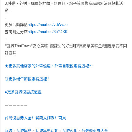
3.外帶、外送、購買乾拌麵、料理包、粽子等零售商品恕無法參與此活
動。
.
更多活動詳情
https://reurl.cc/vdWvae
查詢附近分店
https://reurl.cc/3oY4X9
.
#瓦城ThaiTown#安心美味_酸辣甜的好滋味#集點拿美味金#週週享受不同
好滋味
★更多其他店家的外帶優惠、外帶自取優惠看這裡～
◎更多端午節優惠看這裡！
●更多瓦城優惠按這裡
＝＝＝＝＝＝
台灣優惠券大全》省錢大作戰》首頁
瓦城
、
瓦城集點
、
瓦城集點活動
、
瓦城內用
、
台灣優惠券大全