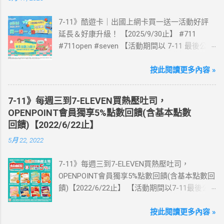
7-11》酷遊卡｜出國上網卡買一送一活動好評
延長＆好康升級！ 【2025/9/30止】 #711
#711open #seven 【活動期間以 7-11 最後公告
為主】 好評延長!!!! 活動期間到7-ELEVEN買出
國上網卡 方便、快速、享買一送一優惠！ > 實
按此閱讀更多內容 »
體出國上網卡：購買單項300元(含)以上方案，
送王品集團300元即享券。 (出國開通啟用後回
7-11》每週三到7-ELEVEN買熱壓吐司，
活動網站登錄 【點我登錄】 ) > eSIM出國上網
OPENPOINT會員獨享5%點數回饋(含基本點數
卡：好康升級！購買eSIM「吃到飽」方案；即
回饋)【2022/6/22止】
送同天數「吃到飽」方案。 (例：買1張日本5天
5月 22, 2022
吃到飽，即送1張日本5天吃到飽) 📣 再也不怕忘
記買上網卡啦～快跟你要出國的朋友說～速速
7-11》每週三到7-ELEVEN買熱壓吐司，
來超商買省錢又方便💰 ·活動詳情：好康優惠看
OPENPOINT會員獨享5%點數回饋(含基本點數回
這邊 【點我看好康優惠】 ·eSIM ibon 購買教學
饋)【2022/6/22止】 【活動期間以7-11最後公
【點我觀看教學】 📲 全球上網首選，速度穩
告為主】 週三光合帕尼尼主題日！
定，落地秒連上網 🌏 日、韓、東南亞、中港
111/5/4~6/22 每週三到7-ELEVEN買熱壓吐司
按此閱讀更多內容 »
澳、美國、菲律賓、歐洲、土耳其 熱門地區通
OPENPOINT會員獨享5%點數回饋(含基本點數回