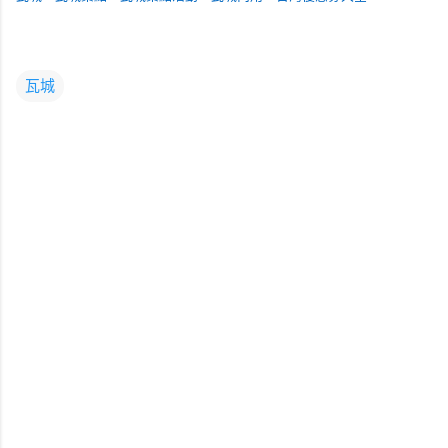
瓦城
留
言