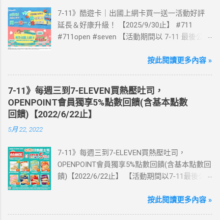
7-11》酷遊卡｜出國上網卡買一送一活動好評
延長＆好康升級！ 【2025/9/30止】 #711
#711open #seven 【活動期間以 7-11 最後公告
為主】 好評延長!!!! 活動期間到7-ELEVEN買出
國上網卡 方便、快速、享買一送一優惠！ > 實
按此閱讀更多內容 »
體出國上網卡：購買單項300元(含)以上方案，
送王品集團300元即享券。 (出國開通啟用後回
7-11》每週三到7-ELEVEN買熱壓吐司，
活動網站登錄 【點我登錄】 ) > eSIM出國上網
OPENPOINT會員獨享5%點數回饋(含基本點數
卡：好康升級！購買eSIM「吃到飽」方案；即
回饋)【2022/6/22止】
送同天數「吃到飽」方案。 (例：買1張日本5天
5月 22, 2022
吃到飽，即送1張日本5天吃到飽) 📣 再也不怕忘
記買上網卡啦～快跟你要出國的朋友說～速速
7-11》每週三到7-ELEVEN買熱壓吐司，
來超商買省錢又方便💰 ·活動詳情：好康優惠看
OPENPOINT會員獨享5%點數回饋(含基本點數回
這邊 【點我看好康優惠】 ·eSIM ibon 購買教學
饋)【2022/6/22止】 【活動期間以7-11最後公
【點我觀看教學】 📲 全球上網首選，速度穩
告為主】 週三光合帕尼尼主題日！
定，落地秒連上網 🌏 日、韓、東南亞、中港
111/5/4~6/22 每週三到7-ELEVEN買熱壓吐司
按此閱讀更多內容 »
澳、美國、菲律賓、歐洲、土耳其 熱門地區通
OPENPOINT會員獨享5%點數回饋(含基本點數回
通有 📲 立即取卡免等待超便利 ✈️ 180天彈性開