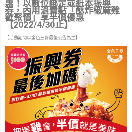
惠！以數位綁定或紙本振興
券，內用消費點「酥炸椒麻雞
歡聚價」享半價優惠
【2022/4/30止】
【活動期間以金色三麥最後公告為主】