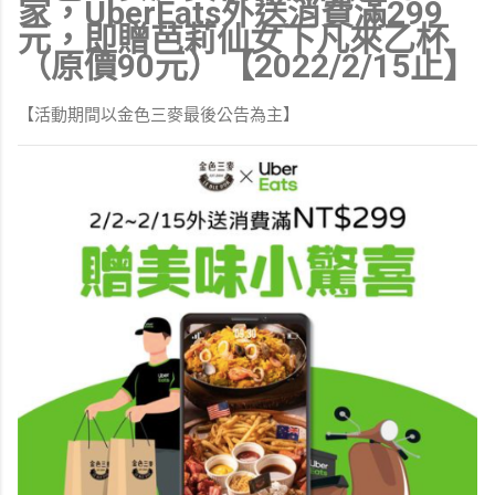
家，UberEats外送消費滿299
元，即贈芭莉仙女下凡來乙杯
（原價90元）【2022/2/15止】
【活動期間以金色三麥最後公告為主】