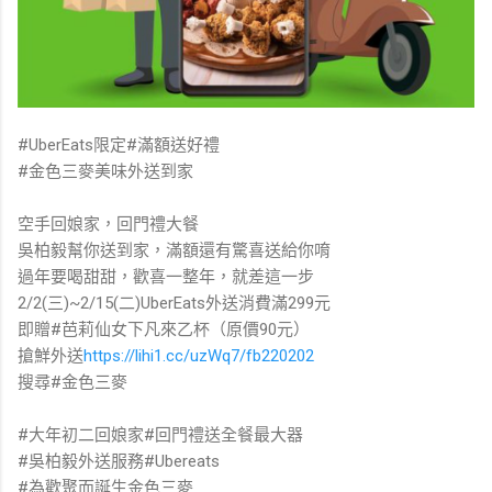
#UberEats限定#滿額送好禮
#金色三麥美味外送到家
空手回娘家，回門禮大餐
吳柏毅幫你送到家，滿額還有驚喜送給你唷
過年要喝甜甜，歡喜一整年，就差這一步
2/2(三)~2/15(二)UberEats外送消費滿299元
即贈#芭莉仙女下凡來乙杯（原價90元）
搶鮮外送
https://lihi1.cc/uzWq7/fb220202
搜尋#金色三麥
#大年初二回娘家#回門禮送全餐最大器
#吳柏毅外送服務#Ubereats
#為歡聚而誕生金色三麥