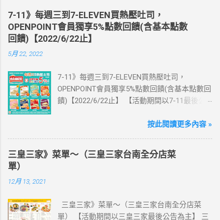
送王品集團300元即享券。 (出國開通啟用後回
7-11》每週三到7-ELEVEN買熱壓吐司，
活動網站登錄 【點我登錄】 ) > eSIM出國上網
OPENPOINT會員獨享5%點數回饋(含基本點數
卡：好康升級！購買eSIM「吃到飽」方案；即
回饋)【2022/6/22止】
送同天數「吃到飽」方案。 (例：買1張日本5天
5月 22, 2022
吃到飽，即送1張日本5天吃到飽) 📣 再也不怕忘
記買上網卡啦～快跟你要出國的朋友說～速速
7-11》每週三到7-ELEVEN買熱壓吐司，
來超商買省錢又方便💰 ·活動詳情：好康優惠看
OPENPOINT會員獨享5%點數回饋(含基本點數回
這邊 【點我看好康優惠】 ·eSIM ibon 購買教學
饋)【2022/6/22止】 【活動期間以7-11最後公
【點我觀看教學】 📲 全球上網首選，速度穩
告為主】 週三光合帕尼尼主題日！
定，落地秒連上網 🌏 日、韓、東南亞、中港
111/5/4~6/22 每週三到7-ELEVEN買熱壓吐司
按此閱讀更多內容 »
澳、美國、菲律賓、歐洲、土耳其 熱門地區通
OPENPOINT會員獨享5%點數回饋(含基本點數回
通有 📲 立即取卡免等待超便利 ✈️ 180天彈性開
饋) 【販售門市查詢】
通不怕過期 🧳 一人買兩人用，享受出國網路自
三皇三家》菜單～（三皇三家台南全分店菜
https://emap.pcsc.com.tw/emap.aspx# 小編推
由~~eSIM吃到飽買一送一 eSIM適用機型： ※
單）
薦！ 丹麥鮪魚起司 多層丹麥吐司，熱壓後口感
注意：裝置支援型號可能因各區域販售而有差
12月 13, 2021
酥脆，搭配經典鮪魚起司超滿足 阜杭豆漿-蔥蛋
異，請自行確認裝置是否可使用eSIM ●用撥號
厚燒餅 以熱壓方式復刻燒餅口感，搭配蔥蛋，
按鍵撥打「*#06#」，如出現 EID 的條碼或文
三皇三家》菜單～（三皇三家台南全分店菜
台式傳統口味~好評回購 注意事項 1.本優惠不得
字，表示您的手機支援 eSIM 功能。 ●不支援鎖
單） 【活動期間以三皇三家最後公告為主】 三
與其他優惠並行。商品數量以各門市實際可販