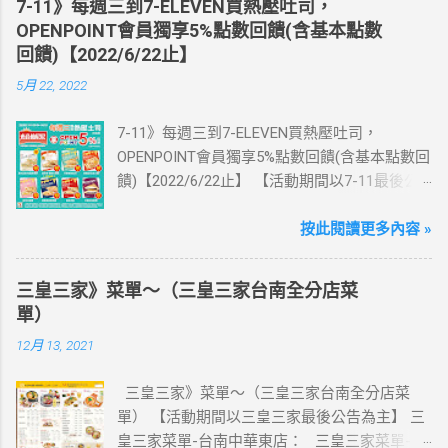
7-11》每週三到7-ELEVEN買熱壓吐司，
活動網站登錄 【點我登錄】 ) > eSIM出國上網
OPENPOINT會員獨享5%點數回饋(含基本點數
卡：好康升級！購買eSIM「吃到飽」方案；即
回饋)【2022/6/22止】
送同天數「吃到飽」方案。 (例：買1張日本5天
5月 22, 2022
吃到飽，即送1張日本5天吃到飽) 📣 再也不怕忘
記買上網卡啦～快跟你要出國的朋友說～速速
7-11》每週三到7-ELEVEN買熱壓吐司，
來超商買省錢又方便💰 ·活動詳情：好康優惠看
OPENPOINT會員獨享5%點數回饋(含基本點數回
這邊 【點我看好康優惠】 ·eSIM ibon 購買教學
饋)【2022/6/22止】 【活動期間以7-11最後公
【點我觀看教學】 📲 全球上網首選，速度穩
告為主】 週三光合帕尼尼主題日！
定，落地秒連上網 🌏 日、韓、東南亞、中港
111/5/4~6/22 每週三到7-ELEVEN買熱壓吐司
按此閱讀更多內容 »
澳、美國、菲律賓、歐洲、土耳其 熱門地區通
OPENPOINT會員獨享5%點數回饋(含基本點數回
通有 📲 立即取卡免等待超便利 ✈️ 180天彈性開
饋) 【販售門市查詢】
通不怕過期 🧳 一人買兩人用，享受出國網路自
三皇三家》菜單～（三皇三家台南全分店菜
https://emap.pcsc.com.tw/emap.aspx# 小編推
由~~eSIM吃到飽買一送一 eSIM適用機型： ※
單）
薦！ 丹麥鮪魚起司 多層丹麥吐司，熱壓後口感
注意：裝置支援型號可能因各區域販售而有差
12月 13, 2021
酥脆，搭配經典鮪魚起司超滿足 阜杭豆漿-蔥蛋
異，請自行確認裝置是否可使用eSIM ●用撥號
厚燒餅 以熱壓方式復刻燒餅口感，搭配蔥蛋，
按鍵撥打「*#06#」，如出現 EID 的條碼或文
三皇三家》菜單～（三皇三家台南全分店菜
台式傳統口味~好評回購 注意事項 1.本優惠不得
字，表示您的手機支援 eSIM 功能。 ●不支援鎖
單） 【活動期間以三皇三家最後公告為主】 三
與其他優惠並行。商品數量以各門市實際可販
卡機、平板、電信業者客製機、網路分享器、
皇三家菜單-台南中華東店： 三皇三家菜單-台
售數量為準。 2.活動期間OPENPOINT會員需報