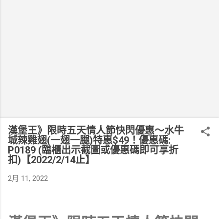
漢堡王》限時五天情人節快閃優惠～水牛
城辣雞翅(一翅一腿)特惠$49！優惠碼:
P0189 (臨櫃出示截圖或優惠碼即可享折
扣)【2022/2/14止】
2月 11, 2022