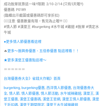
成功脫單就靠這一味!!限期: 2/10-2/14 (只有5天喔!!)
優惠碼: P0189
(臨櫃出示截圖或優惠碼即可享折扣)
❤️‍🔥注意: 優惠數量有限，售完為止喔!!! ❤️‍🔥
#情人節 #漢堡王 #burgerking #水牛城 #雞翅 #脫單 #情定水
牛城
●更多情人節優惠看這裡
🔥
更多～振興券優惠、五倍券優惠 點這裡看！！
★更多漢堡王優惠點這裡～
＝＝＝＝＝＝
台灣優惠券大全》省錢大作戰》首頁
burgerking
,
burgerking優惠
,
西洋情人節優惠
,
台灣優惠券大
全
,
情人節
,
情人節優惠
,
情人節活動
,
水牛城辣雞翅
,
漢堡王
,
漢
堡王優惠
,
漢堡王優惠碼
,
漢堡王官網
,
漢堡王情人節優惠
,
漢堡
王折扣碼
,
漢堡王期間限定
,
漢堡王水牛城辣雞翅