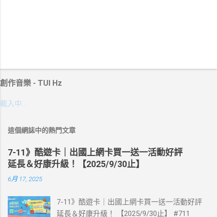
創作音樂 - TUI Hz
載入中…
這個網誌中的熱門文章
7-11》酷遊卡｜出國上網卡買一送一活動好評
延長＆好康升級！【2025/9/30止】
6月 17, 2025
7-11》酷遊卡｜出國上網卡買一送一活動好評
延長＆好康升級！ 【2025/9/30止】 #711