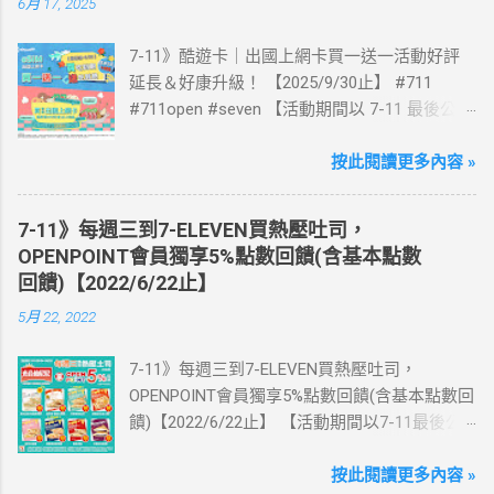
6月 17, 2025
7-11》酷遊卡｜出國上網卡買一送一活動好評
延長＆好康升級！ 【2025/9/30止】 #711
#711open #seven 【活動期間以 7-11 最後公告
為主】 好評延長!!!! 活動期間到7-ELEVEN買出
國上網卡 方便、快速、享買一送一優惠！ > 實
按此閱讀更多內容 »
體出國上網卡：購買單項300元(含)以上方案，
送王品集團300元即享券。 (出國開通啟用後回
7-11》每週三到7-ELEVEN買熱壓吐司，
活動網站登錄 【點我登錄】 ) > eSIM出國上網
OPENPOINT會員獨享5%點數回饋(含基本點數
卡：好康升級！購買eSIM「吃到飽」方案；即
回饋)【2022/6/22止】
送同天數「吃到飽」方案。 (例：買1張日本5天
5月 22, 2022
吃到飽，即送1張日本5天吃到飽) 📣 再也不怕忘
記買上網卡啦～快跟你要出國的朋友說～速速
7-11》每週三到7-ELEVEN買熱壓吐司，
來超商買省錢又方便💰 ·活動詳情：好康優惠看
OPENPOINT會員獨享5%點數回饋(含基本點數回
這邊 【點我看好康優惠】 ·eSIM ibon 購買教學
饋)【2022/6/22止】 【活動期間以7-11最後公
【點我觀看教學】 📲 全球上網首選，速度穩
告為主】 週三光合帕尼尼主題日！
定，落地秒連上網 🌏 日、韓、東南亞、中港
111/5/4~6/22 每週三到7-ELEVEN買熱壓吐司
按此閱讀更多內容 »
澳、美國、菲律賓、歐洲、土耳其 熱門地區通