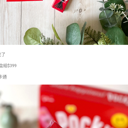
完了
盒組$399
卡通