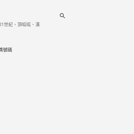
21世紀、頂呱呱、漢
獎號碼