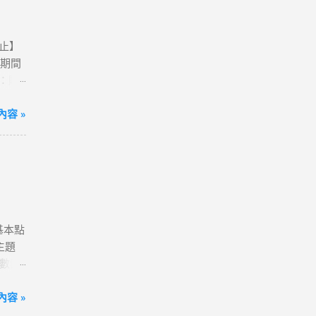
0止】
活動期間
卡：購
動網
方案；
容 »
到飽)
便💰
我觀看
港澳、
80天
送一
含基本點
確認
主題
字，表
點數回
分享
# 小
超滿
容 »
ne 11
~好