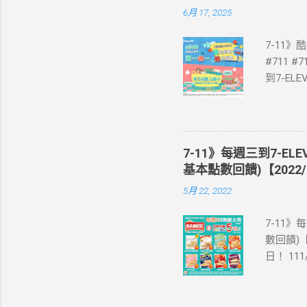
6月 17, 2025
7-11
#711 #
到7-E
買單項3
站登錄 
即送同天
📣 再
7-11》每週三到7-EL
·活動詳情
基本點數回饋)【2022/
教學】 
5月 22, 2022
美國、菲
彈性開通
7-11》
eSIM
數回饋)【
裝置是否
日！ 11
示您的手
饋(含基本點
器、中國大
編推薦！
1.iPhone
足 阜杭