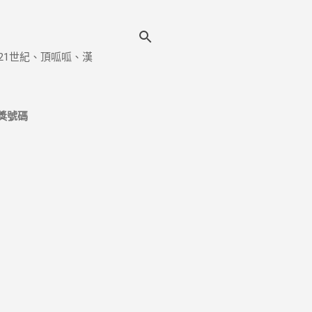
21世紀、頂呱呱、漢
獎號碼