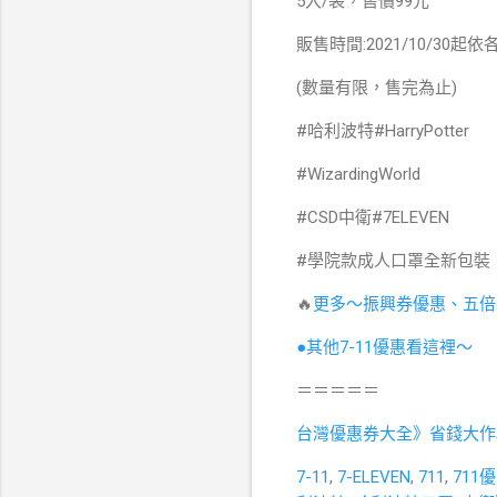
5入/袋，售價99元
販售時間:2021/10/30
(數量有限，售完為止)
#哈利波特#HarryPotter
#WizardingWorld
#CSD中衛#7ELEVEN
#學院款成人口罩全新包裝
🔥
更多～振興券優惠、五倍
●其他7-11優惠看這裡～
＝＝＝＝＝
台灣優惠券大全》省錢大作
7-11
,
7-ELEVEN
,
711
,
711