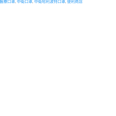
醫療口罩
,
中衛口罩
,
中衛哈利波特口罩
,
便利商店