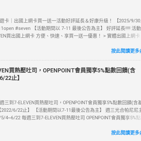
》酷遊卡｜出國上網卡買一送一活動好評延長＆好康升級！ 【2025/9/3
711open #seven 【活動期間以 7-11 最後公告為主】 好評延長!!!! 
LEVEN買出國上網卡 方便、快速、享買一送一優惠！ > 實體出國上網
00元(含)以上方案，送王品集團300元即享券。 (出國開通啟用後回活
【點我登錄】 ) > eSIM出國上網卡：好康升級！購買eSIM「吃到飽」
按此閱讀更多內
數「吃到飽」方案。 (例：買1張日本5天吃到飽，即送1張日本5天吃
也不怕忘記買上網卡啦～快跟你要出國的朋友說～速速來超商買省錢又方
EVEN買熱壓吐司，OPENPOINT會員獨享5%點數回饋(含
：好康優惠看這邊 【點我看好康優惠】 ·eSIM ibon 購買教學 【點
6/22止】
📲 全球上網首選，速度穩定，落地秒連上網 🌏 日、韓、東南亞、中
律賓、歐洲、土耳其 熱門地區通通有 📲 立即取卡免等待超便利 ✈️ 1
不怕過期 🧳 一人買兩人用，享受出國網路自由~~eSIM吃到飽買一
每週三到7-ELEVEN買熱壓吐司，OPENPOINT會員獨享5%點數回饋(
適用機型： ※注意：裝置支援型號可能因各區域販售而有差異，請自行
2022/6/22止】 【活動期間以7-11最後公告為主】 週三光合帕尼尼
可使用eSIM ●用撥號按鍵撥打「*#06#」，如出現 EID 的條碼或文
1/5/4~6/22 每週三到7-ELEVEN買熱壓吐司 OPENPOINT會員獨享5%
機支援 eSIM 功能。 ●不支援鎖卡機、平板、電信業者客製機、網路
數回饋) 【販售門市查詢】 https://emap.pcsc.com.tw/emap.aspx
陸銷售的 iPhone手機。 【Apple】（執行 iOS 12.1 或以上版本）
 丹麥鮪魚起司 多層丹麥吐司，熱壓後口感酥脆，搭配經典鮪魚起司
按此閱讀更多內
 16 以上系列 2.iPhone 15 3.iPhone 14 4.iPhone 13 5.iPhone 12 6.iPho
豆漿-蔥蛋厚燒餅 以熱壓方式復刻燒餅口感，搭配蔥蛋，台式傳統口味