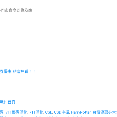
起依各門市實際到貨為準
券優惠 點這裡看！！
戰》首頁
優惠
,
711優惠活動
,
711活動
,
CSD
,
CSD中衛
,
HarryPotter
,
台灣優惠券大