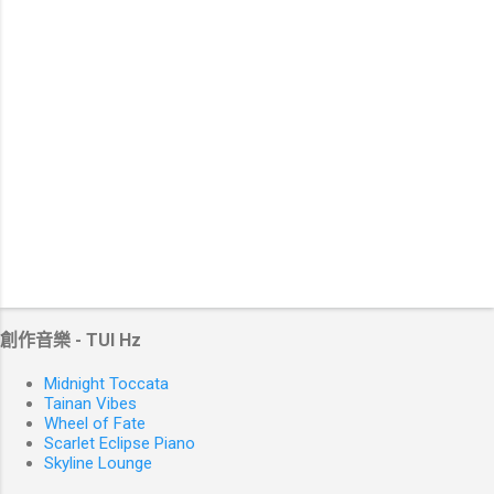
創作音樂 - TUI Hz
Midnight Toccata
Tainan Vibes
Wheel of Fate
Scarlet Eclipse Piano
Skyline Lounge