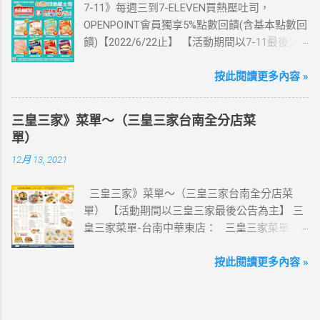
7-11》每週三到7-ELEVEN買熱壓吐司，
來超商買省錢又方便💰 ·活動詳情：好康優惠看
OPENPOINT會員獨享5%點數回饋(含基本點數回
這邊 【點我看好康優惠】 ·eSIM ibon 購買教學
饋)【2022/6/22止】 【活動期間以7-11最後公
【點我觀看教學】 📲 全球上網首選，速度穩
告為主】 週三光合帕尼尼主題日！
定，落地秒連上網 🌏 日、韓、東南亞、中港
111/5/4~6/22 每週三到7-ELEVEN買熱壓吐司
按此閱讀更多內容 »
澳、美國、菲律賓、歐洲、土耳其 熱門地區通
OPENPOINT會員獨享5%點數回饋(含基本點數回
通有 📲 立即取卡免等待超便利 ✈️ 180天彈性開
饋) 【販售門市查詢】
通不怕過期 🧳 一人買兩人用，享受出國網路自
三皇三家》菜單～（三皇三家台南全分店菜
https://emap.pcsc.com.tw/emap.aspx# 小編推
由~~eSIM吃到飽買一送一 eSIM適用機型： ※
單）
薦！ 丹麥鮪魚起司 多層丹麥吐司，熱壓後口感
注意：裝置支援型號可能因各區域販售而有差
12月 13, 2021
酥脆，搭配經典鮪魚起司超滿足 阜杭豆漿-蔥蛋
異，請自行確認裝置是否可使用eSIM ●用撥號
厚燒餅 以熱壓方式復刻燒餅口感，搭配蔥蛋，
按鍵撥打「*#06#」，如出現 EID 的條碼或文
三皇三家》菜單～（三皇三家台南全分店菜
台式傳統口味~好評回購 注意事項 1.本優惠不得
字，表示您的手機支援 eSIM 功能。 ●不支援鎖
單） 【活動期間以三皇三家最後公告為主】 三
與其他優惠並行。商品數量以各門市實際可販
卡機、平板、電信業者客製機、網路分享器、
皇三家菜單-台南中華東店： 三皇三家菜單-台
售數量為準。 2.活動期間OPENPOINT會員需報
中國大陸銷售的 iPhone手機。 【Apple】（執
南文化店： 三皇三家菜單-台南金華店： 三
手機號碼/出示會員條碼，或以已綁定會員之
行 iOS 12.1 或以上版本） 1.iPhone 16 以上系列
皇三家菜單-歸仁店： 三皇三家菜單-永康愛買
按此閱讀更多內容 »
icash2.0二代卡(含聯名卡)或OPEN錢包(含
2.iPhone 15 3.iPhone 14 4.iPhone 13 5.iPhone
店： 三皇三家菜單-台南大潤發店： 三皇三
icashPay)單筆全額支付指定品項，即可享
12 6.iPhone 11 7.iPhone XS Max、iPhone XS、
家菜單-台南億載店： 🛍 更多『振興券、5倍
OPENPOINT點數加贈，加贈點數計算方式依活
iPhone XR 8.iPhone SE 2、iPhone SE 3
券、振興五倍券』相關優惠活動 點這裡看！ 台
動辦法公告說明為準，插卡式icash恕不享本活
【Google】 1.Pixel 7 Pro、Pixel 7 或後續機型