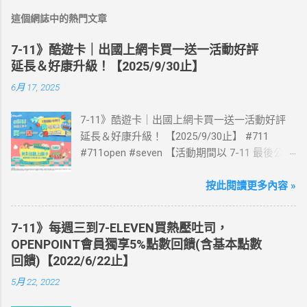
這個網誌中的熱門文章
7-11》酷遊卡｜出國上網卡買一送一活動好評
延長＆好康升級！【2025/9/30止】
6月 17, 2025
7-11》酷遊卡｜出國上網卡買一送一活動好評
延長＆好康升級！ 【2025/9/30止】 #711
#711open #seven 【活動期間以 7-11 最後公告
為主】 好評延長!!!! 活動期間到7-ELEVEN買出
國上網卡 方便、快速、享買一送一優惠！ > 實
按此閱讀更多內容 »
體出國上網卡：購買單項300元(含)以上方案，
送王品集團300元即享券。 (出國開通啟用後回
7-11》每週三到7-ELEVEN買熱壓吐司，
活動網站登錄 【點我登錄】 ) > eSIM出國上網
OPENPOINT會員獨享5%點數回饋(含基本點數
卡：好康升級！購買eSIM「吃到飽」方案；即
回饋)【2022/6/22止】
送同天數「吃到飽」方案。 (例：買1張日本5天
5月 22, 2022
吃到飽，即送1張日本5天吃到飽) 📣 再也不怕忘
記買上網卡啦～快跟你要出國的朋友說～速速