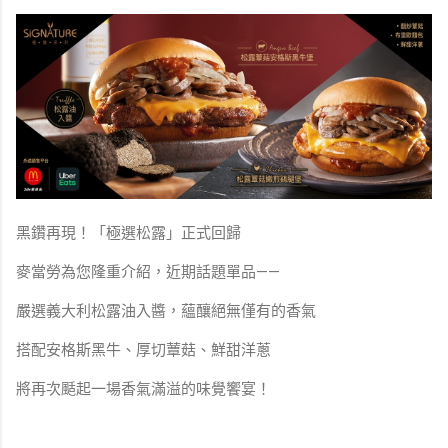
黑鑽再現！「極選松露」正式回歸
麥當勞為您隆重介紹，近期話題單品——
嚴選義大利松露油入醬，蘊釀絕無僅有的香氣
搭配安格斯黑牛、厚切蕈菇、鮮甜洋蔥
將再次颳起一場香氣滿溢的味覺饗宴！