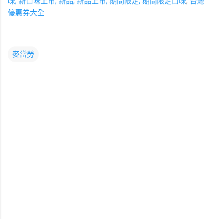
味
,
新口味上市
,
新品
,
新品上市
,
期間限定
,
期間限定口味
,
台灣
優惠券大全
麥當勞
留
言