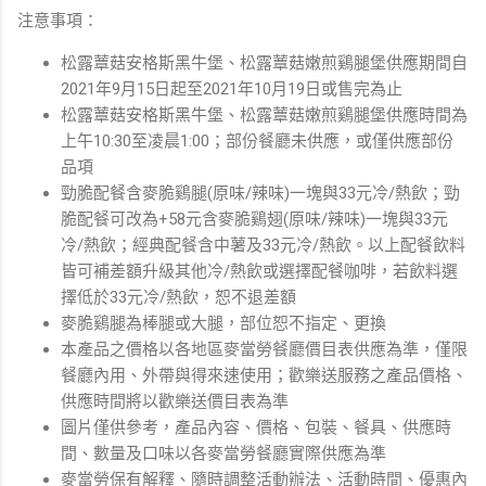
注意事項：
松露蕈菇安格斯黑牛堡、松露蕈菇嫩煎鷄腿堡供應期間自
2021年9月15日起至2021年10月19日或售完為止
松露蕈菇安格斯黑牛堡、松露蕈菇嫩煎鷄腿堡供應時間為
上午10:30至凌晨1:00；部份餐廳未供應，或僅供應部份
品項
勁脆配餐含麥脆鷄腿(原味/辣味)一塊與33元冷/熱飲；勁
脆配餐可改為+58元含麥脆鷄翅(原味/辣味)一塊與33元
冷/熱飲；經典配餐含中薯及33元冷/熱飲。以上配餐飲料
皆可補差額升級其他冷/熱飲或選擇配餐咖啡，若飲料選
擇低於33元冷/熱飲，恕不退差額
麥脆鷄腿為棒腿或大腿，部位恕不指定、更換
本產品之價格以各地區麥當勞餐廳價目表供應為準，僅限
餐廳內用、外帶與得來速使用；歡樂送服務之產品價格、
供應時間將以歡樂送價目表為準
圖片僅供參考，產品內容、價格、包裝、餐具、供應時
間、數量及口味以各麥當勞餐廳實際供應為準
麥當勞保有解釋、隨時調整活動辦法、活動時間、優惠內