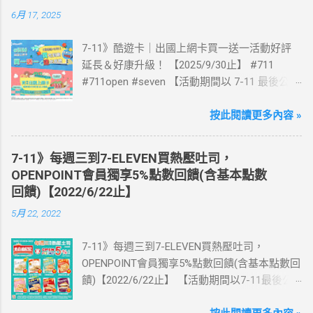
6月 17, 2025
7-11》酷遊卡｜出國上網卡買一送一活動好評
延長＆好康升級！ 【2025/9/30止】 #711
#711open #seven 【活動期間以 7-11 最後公告
為主】 好評延長!!!! 活動期間到7-ELEVEN買出
國上網卡 方便、快速、享買一送一優惠！ > 實
按此閱讀更多內容 »
體出國上網卡：購買單項300元(含)以上方案，
送王品集團300元即享券。 (出國開通啟用後回
7-11》每週三到7-ELEVEN買熱壓吐司，
活動網站登錄 【點我登錄】 ) > eSIM出國上網
OPENPOINT會員獨享5%點數回饋(含基本點數
卡：好康升級！購買eSIM「吃到飽」方案；即
回饋)【2022/6/22止】
送同天數「吃到飽」方案。 (例：買1張日本5天
5月 22, 2022
吃到飽，即送1張日本5天吃到飽) 📣 再也不怕忘
記買上網卡啦～快跟你要出國的朋友說～速速
7-11》每週三到7-ELEVEN買熱壓吐司，
來超商買省錢又方便💰 ·活動詳情：好康優惠看
OPENPOINT會員獨享5%點數回饋(含基本點數回
這邊 【點我看好康優惠】 ·eSIM ibon 購買教學
饋)【2022/6/22止】 【活動期間以7-11最後公
【點我觀看教學】 📲 全球上網首選，速度穩
告為主】 週三光合帕尼尼主題日！
定，落地秒連上網 🌏 日、韓、東南亞、中港