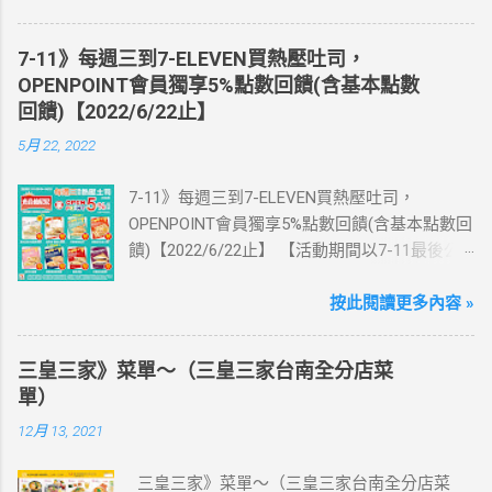
體出國上網卡：購買單項300元(含)以上方案，
送王品集團300元即享券。 (出國開通啟用後回
7-11》每週三到7-ELEVEN買熱壓吐司，
活動網站登錄 【點我登錄】 ) > eSIM出國上網
OPENPOINT會員獨享5%點數回饋(含基本點數
卡：好康升級！購買eSIM「吃到飽」方案；即
回饋)【2022/6/22止】
送同天數「吃到飽」方案。 (例：買1張日本5天
5月 22, 2022
吃到飽，即送1張日本5天吃到飽) 📣 再也不怕忘
記買上網卡啦～快跟你要出國的朋友說～速速
7-11》每週三到7-ELEVEN買熱壓吐司，
來超商買省錢又方便💰 ·活動詳情：好康優惠看
OPENPOINT會員獨享5%點數回饋(含基本點數回
這邊 【點我看好康優惠】 ·eSIM ibon 購買教學
饋)【2022/6/22止】 【活動期間以7-11最後公
【點我觀看教學】 📲 全球上網首選，速度穩
告為主】 週三光合帕尼尼主題日！
定，落地秒連上網 🌏 日、韓、東南亞、中港
111/5/4~6/22 每週三到7-ELEVEN買熱壓吐司
按此閱讀更多內容 »
澳、美國、菲律賓、歐洲、土耳其 熱門地區通
OPENPOINT會員獨享5%點數回饋(含基本點數回
通有 📲 立即取卡免等待超便利 ✈️ 180天彈性開
饋) 【販售門市查詢】
通不怕過期 🧳 一人買兩人用，享受出國網路自
三皇三家》菜單～（三皇三家台南全分店菜
https://emap.pcsc.com.tw/emap.aspx# 小編推
由~~eSIM吃到飽買一送一 eSIM適用機型： ※
單）
薦！ 丹麥鮪魚起司 多層丹麥吐司，熱壓後口感
注意：裝置支援型號可能因各區域販售而有差
12月 13, 2021
酥脆，搭配經典鮪魚起司超滿足 阜杭豆漿-蔥蛋
異，請自行確認裝置是否可使用eSIM ●用撥號
厚燒餅 以熱壓方式復刻燒餅口感，搭配蔥蛋，
按鍵撥打「*#06#」，如出現 EID 的條碼或文
三皇三家》菜單～（三皇三家台南全分店菜
台式傳統口味~好評回購 注意事項 1.本優惠不得