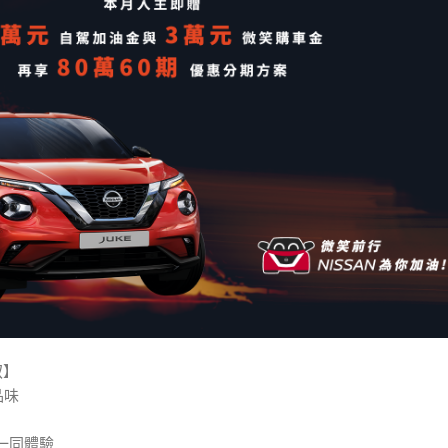
馭】
品味
一同體驗