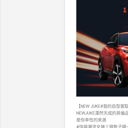
【NEW JUKE#我的自型駕
NEWJUKE渾然天成的英倫
是你率性的來源
#快與潮流女神丫頭詹子晴