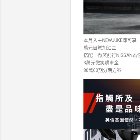
本月入主NEWJUKE即可享
萬元自駕加油金
搭配「微笑前行NISSAN
3萬元微笑購車金
80萬60期分期方案