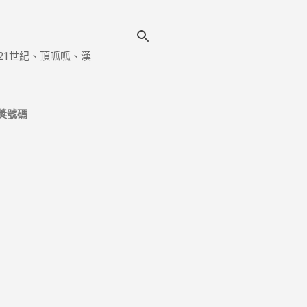
21世紀、頂呱呱、漢
獎號碼