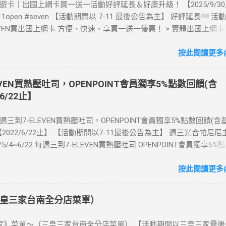
》酷遊卡｜出國上網卡買一送一活動好評延長＆好康升級！ 【2025/9/3
711open #seven 【活動期間以 7-11 最後公告為主】 好評延長!!!! 
LEVEN買出國上網卡 方便、快速、享買一送一優惠！ > 實體出國上網
00元(含)以上方案，送王品集團300元即享券。 (出國開通啟用後回活
【點我登錄】 ) > eSIM出國上網卡：好康升級！購買eSIM「吃到飽」
按此閱讀更多內
數「吃到飽」方案。 (例：買1張日本5天吃到飽，即送1張日本5天吃
也不怕忘記買上網卡啦～快跟你要出國的朋友說～速速來超商買省錢又方
EVEN買熱壓吐司，OPENPOINT會員獨享5%點數回饋(含
：好康優惠看這邊 【點我看好康優惠】 ·eSIM ibon 購買教學 【點
6/22止】
📲 全球上網首選，速度穩定，落地秒連上網 🌏 日、韓、東南亞、中
律賓、歐洲、土耳其 熱門地區通通有 📲 立即取卡免等待超便利 ✈️ 1
每週三到7-ELEVEN買熱壓吐司，OPENPOINT會員獨享5%點數回饋(
不怕過期 🧳 一人買兩人用，享受出國網路自由~~eSIM吃到飽買一
2022/6/22止】 【活動期間以7-11最後公告為主】 週三光合帕尼尼
適用機型： ※注意：裝置支援型號可能因各區域販售而有差異，請自行
1/5/4~6/22 每週三到7-ELEVEN買熱壓吐司 OPENPOINT會員獨享5%
可使用eSIM ●用撥號按鍵撥打「*#06#」，如出現 EID 的條碼或文
數回饋) 【販售門市查詢】 https://emap.pcsc.com.tw/emap.aspx
機支援 eSIM 功能。 ●不支援鎖卡機、平板、電信業者客製機、網路
 丹麥鮪魚起司 多層丹麥吐司，熱壓後口感酥脆，搭配經典鮪魚起司
按此閱讀更多內
陸銷售的 iPhone手機。 【Apple】（執行 iOS 12.1 或以上版本）
豆漿-蔥蛋厚燒餅 以熱壓方式復刻燒餅口感，搭配蔥蛋，台式傳統口味
 16 以上系列 2.iPhone 15 3.iPhone 14 4.iPhone 13 5.iPhone 12 6.iPho
注意事項 1.本優惠不得與其他優惠並行。商品數量以各門市實際可販
e XS Max、iPhone XS、iPhone XR 8.iPhone SE 2、iPhone SE 3 【Go
皇三家台南全分店菜單）
2.活動期間OPENPOINT會員需報手機號碼/出示會員條碼，或以已綁
7 Pro、Pixel 7 或後續機型 2.Pixel 6a、Pixel 6 Pro、Pixel 6 3.Pixel 5 4.Pi
h2.0二代卡(含聯名卡)或OPEN錢包(含icashPay)單筆全額支付指定品
Pixel 4a、Pixel 4 XL、Pixel 4 5.Pixel 3a 【Samsung】限台灣販售 1.Ga
》菜單～（三皇三家台南全分店菜單） 【活動期間以三皇三家最後