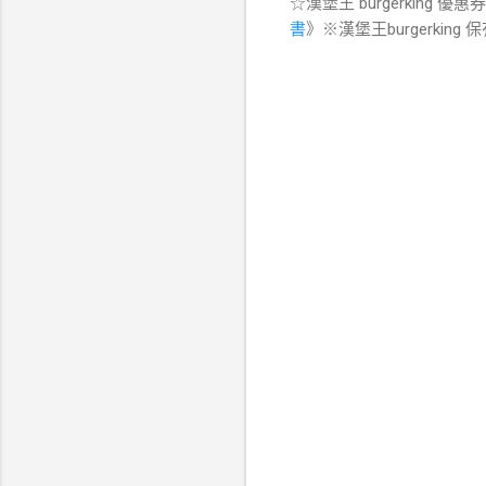
☆漢堡王 burgerking
書
》※漢堡王burgerki
留
言