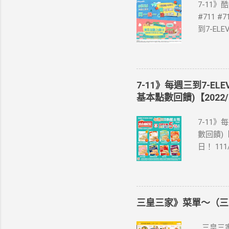
7-11
#711 #
到7-E
買單項3
站登錄 
即送同天
📣 再
7-11》每週三到7-EL
·活動詳情
基本點數回饋)【2022/
教學】 
美國、菲
7-11》
彈性開通
數回饋)【
eSIM
日！ 11
裝置是否
饋(含基本點
示您的手
編推薦！
器、中國大
足 阜杭
1.iPhone
評回購 
7.iPhon
三皇三家》菜單～（三
為準。 
1.Pixel 
之icas
4a(5G)、
三皇三家