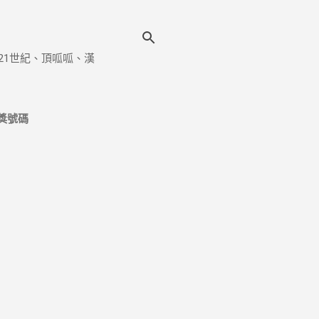
21世紀、頂呱呱、漢
獎號碼