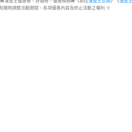
 優惠券🍔漢堡王優惠卷、折價券、優惠條碼🍔《前往
漢堡王官網
》《
漢堡
ng 保有隨時調整活動期間、各項優惠內容及終止活動之權利 ※