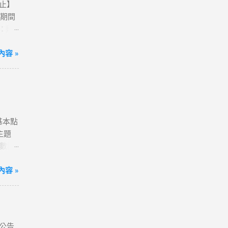
0止】
活動期間
卡：購
動網
方案；
容 »
到飽)
便💰
我觀看
港澳、
80天
含基本點
送一
主題
確認
點數回
字，表
# 小
分享
超滿
容 »
~好
ne 11
售數量
ogle】
定會員
xel
項，即可
laxy
公告